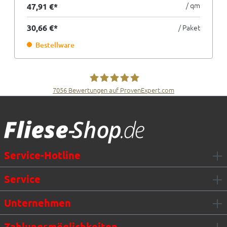
/ qm
47,91 €*
30,66 €*
/ Paket
Bestellware
7056
Bewertungen auf ProvenExpert.com
Fliesen Müller GmbH & Co. KG
Service-Hotline
Service
Unternehmen
Zahlungsmöglichkeiten