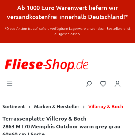
halt springen
Ab 1000 Euro Warenwert liefern wir
versandkostenfrei innerhalb Deutschland!*
*Diese Aktion ist auf sofort verfügbare Lagerware anwendbar. Bestellware ist
ausgeschlossen.
Sortiment
Marken & Hersteller
Villeroy & Boch
Terrassenplatte Villeroy & Boch
2863 MT70 Memphis Outdoor warm grey grau
60x60 cm I.Sorte