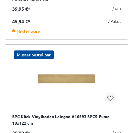
/ qm
39,95 €*
45,94 €*
/ Paket
Bestellware
Muster bestellbar
SPC Klick-Vinylboden Lalegno A16593 SPC5-Fume
18x122 cm
/ qm
29,90 €*