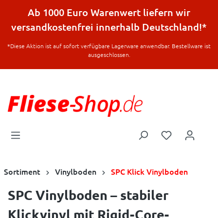
halt springen
Ab 1000 Euro Warenwert liefern wir
versandkostenfrei innerhalb Deutschland!*
*Diese Aktion ist auf sofort verfügbare Lagerware anwendbar. Bestellware ist
ausgeschlossen.
Sortiment
Vinylboden
SPC Klick Vinylboden
SPC Vinylboden – stabiler
Klickvinyl mit Rigid-Core-