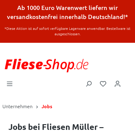
halt springen
Ab 1000 Euro Warenwert liefern wir
versandkostenfrei innerhalb Deutschland!*
*Diese Aktion ist auf sofort verfügbare Lagerware anwendbar. Bestellware ist
ausgeschlossen.
Unternehmen
Jobs
Jobs bei Fliesen Müller –