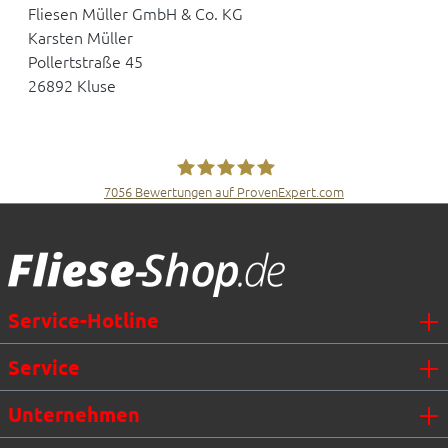
Fliesen Müller GmbH & Co. KG
Karsten Müller
Pollertstraße 45
26892 Kluse
7056
Bewertungen auf ProvenExpert.com
Fliesen Müller GmbH & Co. KG
Service-Hotline
Service
Unternehmen