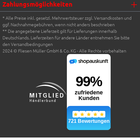
Zahlungsmöglichkeiten
* Alle Preise inkl. gesetzl. Mehrwertsteuer zzgl. Versandkosten und
ggf. Nachnahmegebühren, wenn nicht anders beschrieben
** Die angegebene Lieferzeit gilt für Lieferungen innerhalb
Deutschlands. Lieferzeiten für andere Länder entnehmen Sie bitte
den Versandbedingungen
2024 © Fliesen Müller GmbH & Co. KG - Alle Rechte vorbehalten