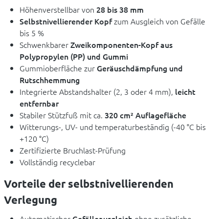
Höhenverstellbar von
28 bis 38 mm
Selbstnivellierender Kopf
zum Ausgleich von Gefälle
bis 5 %
Schwenkbarer
Zweikomponenten-Kopf aus
Polypropylen (PP) und Gummi
Gummioberfläche zur
Geräuschdämpfung und
Rutschhemmung
Integrierte Abstandshalter (2, 3 oder 4 mm),
leicht
entfernbar
Stabiler Stützfuß mit ca.
320 cm² Auflagefläche
Witterungs-, UV- und temperaturbeständig (-40 °C bis
+120 °C)
Zertifizierte Bruchlast-Prüfung
Vollständig recyclebar
Vorteile der selbstnivellierenden
Verlegung
Automatischer
Gefälleausgleich
ohne zusätzliche