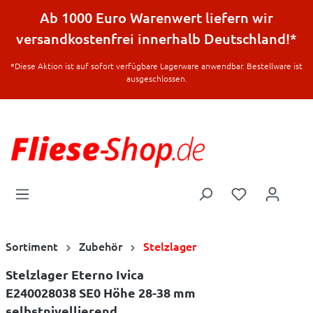
halt springen
Ab 1000 Euro Warenwert liefern wir
versandkostenfrei innerhalb Deutschland!*
*Diese Aktion ist auf sofort verfügbare Lagerware anwendbar. Bestellware ist
ausgeschlossen.
Sortiment
Zubehör
Stelzlager
Stelzlager Eterno Ivica
E240028038 SE0 Höhe 28-38 mm
selbstnivellierend