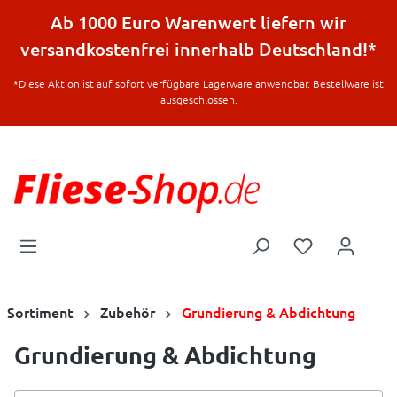
halt springen
Ab 1000 Euro Warenwert liefern wir
versandkostenfrei innerhalb Deutschland!*
*Diese Aktion ist auf sofort verfügbare Lagerware anwendbar. Bestellware ist
ausgeschlossen.
Sortiment
Zubehör
Grundierung & Abdichtung
Grundierung & Abdichtung