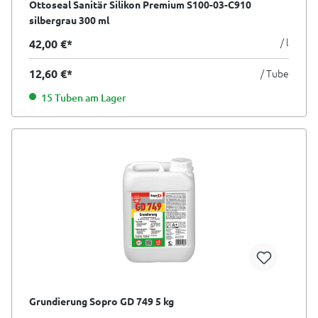
Ottoseal Sanitär Silikon Premium S100-03-C910
silbergrau 300 ml
/ l
42,00 €*
12,60 €*
/ Tube
15 Tuben am Lager
Grundierung Sopro GD 749 5 kg