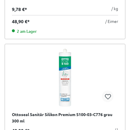
/ kg
9,78 €*
48,90 €*
/ Eimer
2 am Lager
Ottoseal Sanitär Silikon Premium S100-03-C776 grau
300 ml
/ l