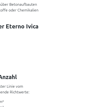
nüber Betonaufbauten
toffe oder Chemikalien
r Eterno Ivica
Anzahl
ster Linie vom
gende Richtwerte:
 m²