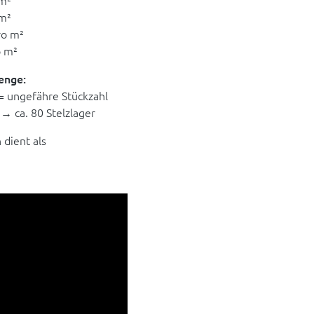
 m²
 m²
ro m²
o m²
enge:
 = ungefähre Stückzahl
→ ca. 80 Stelzlager
dient als