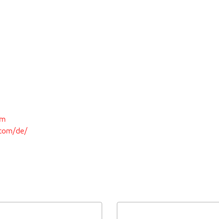
om
.com/de/