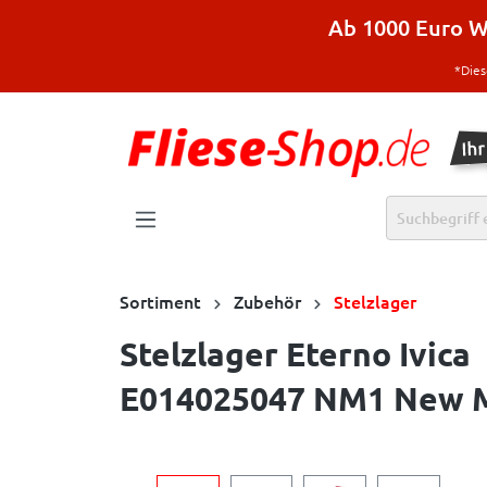
halt springen
Ab 1000 Euro Wa
*Dies
Sortiment
Zubehör
Stelzlager
Stelzlager Eterno Ivica
E014025047 NM1 New M