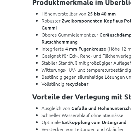
Produktmerkmale im Überbli
Höhenverstellbar von
25 bis 40 mm
Robuster
Zweikomponenten-Kopf aus Pol
Gummi
Oberes Gummielement zur
Geräuschdämp
Rutschhemmung
Integrierte
4 mm Fugenkreuze
(Höhe 12 mm
Geeignet für Eck-, Rand- und Flächenverle
Stabiler Standfuß mit großzügiger Auflagef
Witterungs-, UV- und temperaturbeständig
Beständig gegen säurehaltige Lösungen un
Vollständig
recyclebar
Vorteile der Verlegung mit S
Ausgleich von
Gefälle und Höhenuntersch
Schneller Wasserablauf ohne Staunässe
Optimale
Entkopplung vom Untergrund
Verstecken von Leitungen und Abläufen