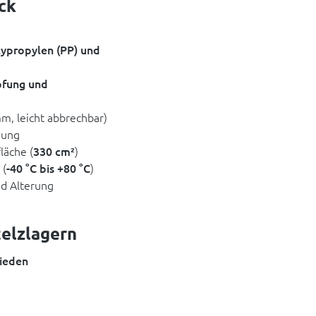
ck
ypropylen (PP) und
fung und
, leicht abbrechbar)
gung
läche (
330 cm²
)
 (
-40 °C bis +80 °C
)
d Alterung
telzlagern
ieden