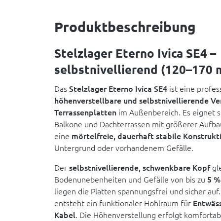
Produktbeschreibung
Stelzlager Eterno Ivica SE4 –
selbstnivellierend (120–170
Das
Stelzlager Eterno Ivica SE4
ist eine profes
höhenverstellbare und selbstnivellierende V
Terrassenplatten
im Außenbereich. Es eignet si
Balkone und Dachterrassen mit größerer Aufb
eine
mörtelfreie, dauerhaft stabile Konstrukt
Untergrund oder vorhandenem Gefälle.
Der
selbstnivellierende, schwenkbare Kopf
gl
Bodenunebenheiten und Gefälle von bis zu
5 %
liegen die Platten spannungsfrei und sicher auf
entsteht ein funktionaler Hohlraum für
Entwäss
Kabel
. Die Höhenverstellung erfolgt komfortab