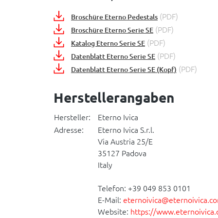
(PDF)
Broschüre Eterno Pedestals
(PDF)
Broschüre Eterno Serie SE
(PDF)
Katalog Eterno Serie SE
(PDF)
Datenblatt Eterno Serie SE
(PDF)
Datenblatt Eterno Serie SE (Kopf)
Herstellerangaben
Hersteller:
Eterno Ivica
Adresse:
Eterno Ivica S.r.l.
Via Austria 25/E
35127 Padova
Italy
Telefon: +39 049 853 0101
E-Mail:
eternoivica@eternoivica.c
Website:
https://www.eternoivica