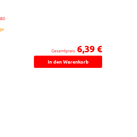
ten
age
6,39 €
Gesamtpreis
In den Warenkorb