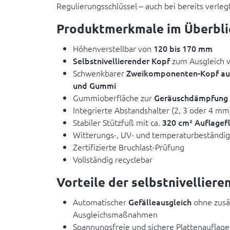
Regulierungsschlüssel – auch bei bereits verleg
Produktmerkmale im Überbli
Höhenverstellbar von
120 bis 170 mm
Selbstnivellierender Kopf
zum Ausgleich v
Schwenkbarer
Zweikomponenten-Kopf aus
und Gummi
Gummioberfläche zur
Geräuschdämpfung
Integrierte Abstandshalter (2, 3 oder 4 mm
Stabiler Stützfuß mit ca.
320 cm² Auflagef
Witterungs-, UV- und temperaturbeständig 
Zertifizierte Bruchlast-Prüfung
Vollständig recyclebar
Vorteile der selbstnivellier
Automatischer
Gefälleausgleich
ohne zusä
Ausgleichsmaßnahmen
Spannungsfreie und sichere Plattenauflage