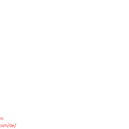
om
.com/de/