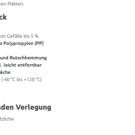
ten Platten.
ck
on Gefälle bis 5 %
 Polypropylen (PP)
 und Rutschhemmung
),
leicht entfernbar
läche
(-40 °C bis +120 °C)
enden Verlegung
tzliche