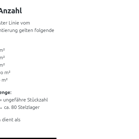
Anzahl
ster Linie vom
ntierung gelten folgende
 m²
 m²
 m²
ro m²
o m²
enge:
 = ungefähre Stückzahl
 ca. 80 Stelzlager
dient als