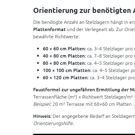
Orientierung zur benötigten 
Die benötigte Anzahl an Stelzlagern hängt in er
Plattenformat
und der Verlegeart ab. Zur Orie
bewährte Richtwerte:
60 × 60 cm Platten:
ca. 3–4 Stelzlager pro
40 × 80 cm Platten:
ca. 7–8 Stelzlager pro
80 × 80 cm Platten:
ca. 4–5 Stelzlager pro
100 × 100 cm Platten:
ca. 4–5 Stelzlager p
60 × 120 cm Platten:
ca. 3–4 Stelzlager pr
Faustformel zur ungefähren Ermittlung der M
Terrassenfläche (m²) × Richtwert Stelzlager/m²
Beispiel:
20 m² Terrasse mit 60×60 cm Platten →
Hinweis:
Der angegebene Bedarf an Stelzlagern 
Orientierungshilfe
.