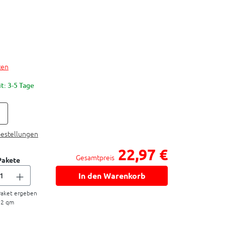
ten
t: 3-5 Tage
bestellungen
22,97 €
Gesamtpreis
Pakete
In den Warenkorb
aket ergeben
72
qm