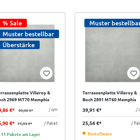
% Sale
Muster bestellba
Muster bestellbar
Überstärke
rrassenplatte Villeroy &
Terrassenplatte Villeroy &
och 2969 MT70 Memphis
Boch 2891 MT60 Memphis
utdoor warm grey grau
Outdoor dark grey grau
/ qm
/
9,86 €*
39,91 €*
99,90 €*
x60x3 cm I.Sorte
80x80 cm I.Sorte
5,90 €*
/ Paket
25,54 €*
/ Pa
71,93 €*
Bestellware
11 Pakete am Lager