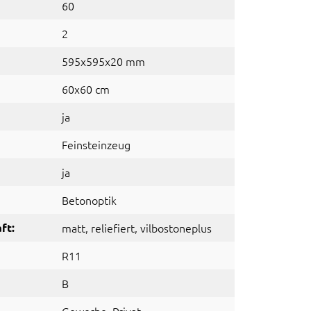
60
2
595x595x20 mm
60x60 cm
ja
Feinsteinzeug
ja
Betonoptik
ft:
matt
, reliefiert
, vilbostoneplus
R11
B