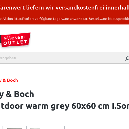
renwert liefern wir versandkostenfrei innerha
e Aktion ist auf sofort verfügbare Lagerware anwendbar. Bestellware ist ausgeschl
oy & Boch
oy & Boch
door warm grey 60x60 cm I.So