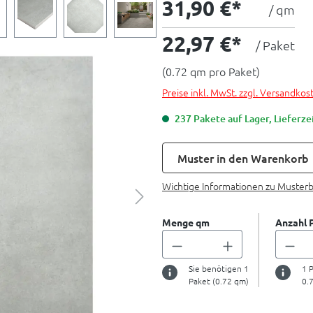
31,90 €*
/ qm
22,97 €*
/ Paket
(0.72 qm pro Paket)
Preise inkl. MwSt. zzgl. Versandkos
237 Pakete auf Lager, Lieferzei
Muster in den Warenkorb
Wichtige Informationen zu Muster
Menge qm
Anzahl 
Sie benötigen
1
1
P
Paket (
0.72
qm)
0.