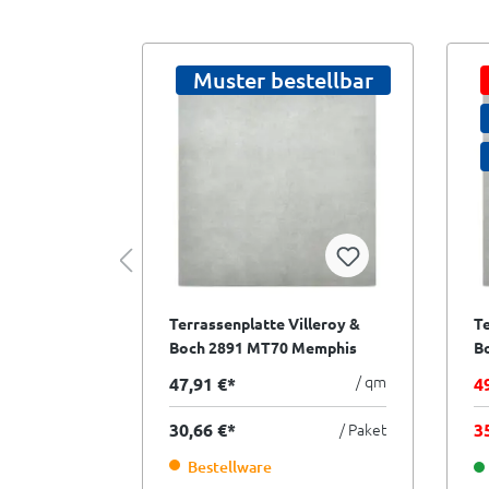
tellbar
Muster bestellbar
lleroy &
Terrassenplatte Villeroy &
Te
Memphis
Boch 2891 MT70 Memphis
B
Outdoor warm grey grau
O
/ qm
/ qm
47,91 €*
4
m I.Sorte
80x80 cm I.Sorte
60
/ Paket
30,66 €*
/ Paket
3
Bestellware