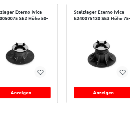
lzlager Eterno Ivica
Stelzlager Eterno Ivica
0050075 SE2 Höhe 50-
E240075120 SE3 Höhe 75-
mm selbstnivellierend
120 mm selbstnivellieren
Anzeigen
Anzeigen