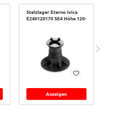
Stelzlager Eterno Ivica
Stelzlage
E240120170 SE4 Höhe 120-
E2401702
d
170 mm selbstnivellierend
215 mm se
Anzeigen