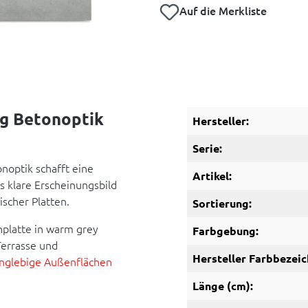
Auf die Merkliste
ug Betonoptik
Hersteller:
Serie:
noptik schafft eine
Artikel:
 klare Erscheinungsbild
scher Platten.
Sortierung:
nplatte in warm grey
Farbgebung:
Terrasse und
Hersteller Farbbezeic
anglebige Außenflächen
Länge (cm):