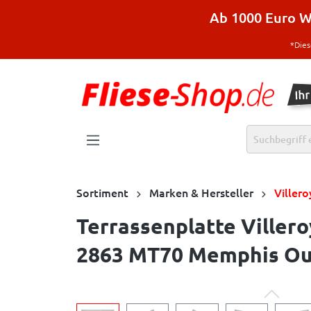
halt springen
Ab 1000 Euro Wa
*Dies
Sortiment
Marken & Hersteller
Viller
Terrassenplatte Viller
2863 MT70 Memphis Out