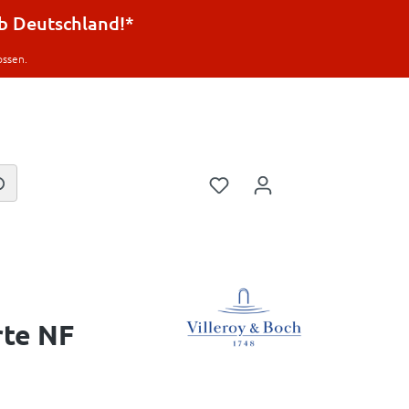
lb Deutschland!*
ossen.
rte NF