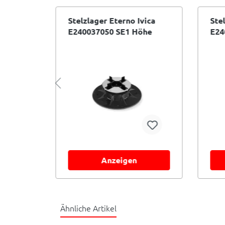
vica
Stelzlager Eterno Ivica
Ste
New
E240037050 SE1 Höhe
E24
37,5-50 mm
75 
selbstnivellierend
Anzeigen
Ähnliche Artikel