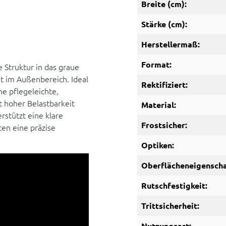
Breite (cm):
Stärke (cm):
Herstellermaß:
Format:
e Struktur in das graue
it im Außenbereich. Ideal
Rektifiziert:
ne pflegeleichte,
t hoher Belastbarkeit
Material:
rstützt eine klare
Frostsicher:
ten eine präzise
Optiken:
Oberflächeneigenscha
Rutschfestigkeit:
Trittsicherheit:
Nutzungsart: