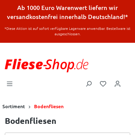
halt springen
Ab 1000 Euro Warenwert liefern wir
versandkostenfrei innerhalb Deutschland!*
*Diese Aktion ist auf sofort verfügbare Lagerware anwendbar. Bestellware ist
ausgeschlossen.
Sortiment
Bodenfliesen
Bodenfliesen