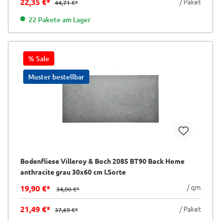
22,35 €*
/ Paket
44,71 €*
22 Pakete am Lager
% Sale
Muster bestellbar
Bodenfliese Villeroy & Boch 2085 BT90 Back Home
anthracite grau 30x60 cm I.Sorte
/ qm
19,90 €*
34,90 €*
21,49 €*
/ Paket
37,69 €*