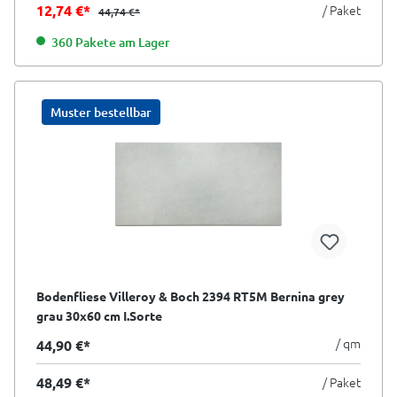
12,74 €*
/ Paket
44,74 €*
360 Pakete am Lager
Muster bestellbar
Bodenfliese Villeroy & Boch 2394 RT5M Bernina grey
grau 30x60 cm I.Sorte
/ qm
44,90 €*
48,49 €*
/ Paket