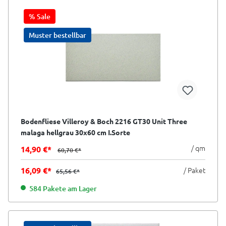
% Sale
Muster bestellbar
Bodenfliese Villeroy & Boch 2216 GT30 Unit Three
malaga hellgrau 30x60 cm I.Sorte
/ qm
14,90 €*
60,70 €*
16,09 €*
/ Paket
65,56 €*
584 Pakete am Lager