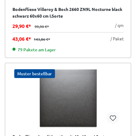
Bodenfliese Villeroy & Boch 2660 ZN9L Nocturne black
schwarz 60x60 cm I.Sorte
/ qm
29,90 €*
99,90 €*
43,06 €*
/ Paket
143,86 €*
79 Pakete am Lager
Muster bestellbar