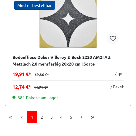
Muster bestellbar
Bodenfliese Dekor Villeroy & Boch 2220 AM2I Alt
Mettlach 2.0 mehrfarbig 20x20 cm I.Sorte
/ qm
19,91 €*
69,86 €*
12,74 €*
/ Paket
44,71 €*
381 Pakete am Lager
1
2
3
4
5