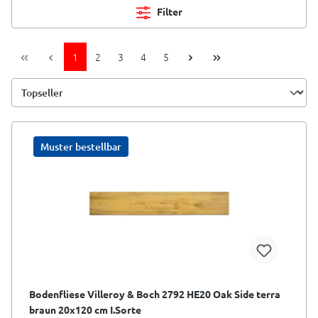
Filter
1
2
3
4
5
Muster bestellbar
Bodenfliese Villeroy & Boch 2792 HE20 Oak Side terra
braun 20x120 cm I.Sorte