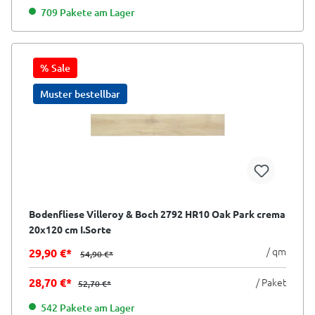
709 Pakete am Lager
% Sale
Muster bestellbar
Bodenfliese Villeroy & Boch 2792 HR10 Oak Park crema
20x120 cm I.Sorte
/ qm
29,90 €*
54,90 €*
28,70 €*
/ Paket
52,70 €*
542 Pakete am Lager