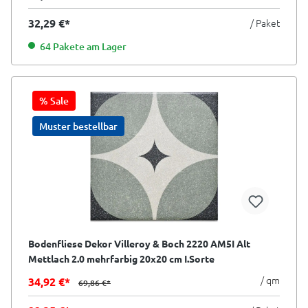
32,29 €*
/ Paket
64 Pakete am Lager
% Sale
Muster bestellbar
Bodenfliese Dekor Villeroy & Boch 2220 AM5I Alt
Mettlach 2.0 mehrfarbig 20x20 cm I.Sorte
/ qm
34,92 €*
69,86 €*