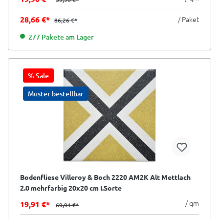
28,66 €*
/ Paket
86,26 €*
277 Pakete am Lager
% Sale
Muster bestellbar
Bodenfliese Villeroy & Boch 2220 AM2K Alt Mettlach
2.0 mehrfarbig 20x20 cm I.Sorte
/ qm
19,91 €*
69,91 €*