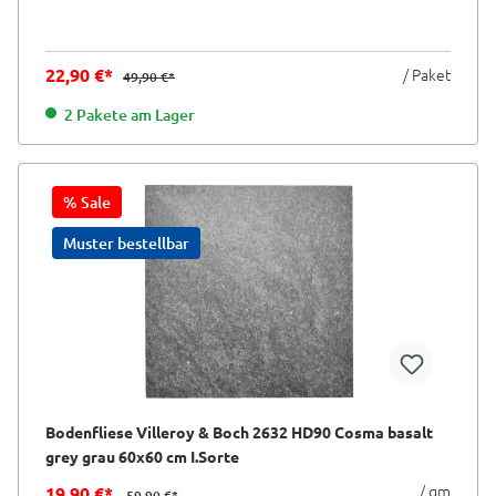
22,90 €*
/ Paket
49,90 €*
2 Pakete am Lager
% Sale
Muster bestellbar
Bodenfliese Villeroy & Boch 2632 HD90 Cosma basalt
grey grau 60x60 cm I.Sorte
/ qm
19,90 €*
59,90 €*