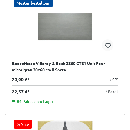
Muster bestellbar
Bodenfliese Villeroy & Boch 2360 CT61 Unit Four
mittelgrau 30x60 cm II.Sorte
/ qm
20,90 €*
22,57 €*
/ Paket
84 Pakete am Lager
% Sale