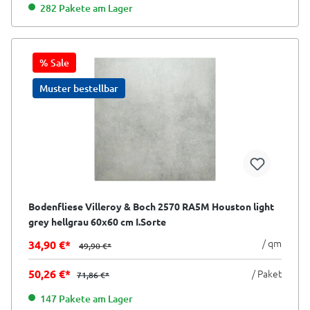
282 Pakete am Lager
% Sale
Muster bestellbar
Bodenfliese Villeroy & Boch 2570 RA5M Houston light
grey hellgrau 60x60 cm I.Sorte
/ qm
34,90 €*
49,90 €*
50,26 €*
/ Paket
71,86 €*
147 Pakete am Lager