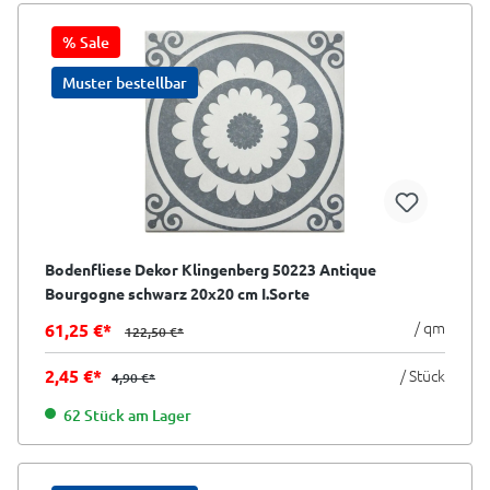
% Sale
Muster bestellbar
Bodenfliese Dekor Klingenberg 50223 Antique
Bourgogne schwarz 20x20 cm I.Sorte
/ qm
61,25 €*
122,50 €*
2,45 €*
/ Stück
4,90 €*
62 Stück am Lager