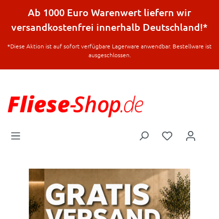
halt springen
Ab 1000 Euro Warenwert liefern wir
versandkostenfrei innerhalb Deutschland!*
*Diese Aktion ist auf sofort verfügbare Lagerware anwendbar. Bestellware ist
ausgeschlossen.