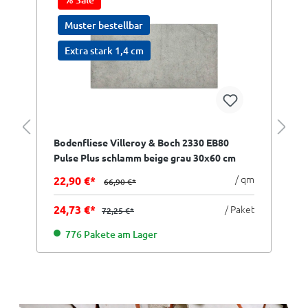
Muster bestellbar
Extra stark 1,4 cm
Bodenfliese Villeroy & Boch 2330 EB80
Pulse Plus schlamm beige grau 30x60 cm
I.Sorte
/ qm
22,90 €*
66,90 €*
24,73 €*
/ Paket
72,25 €*
776 Pakete am Lager