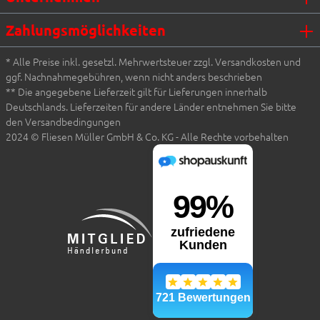
Zahlungsmöglichkeiten
* Alle Preise inkl. gesetzl. Mehrwertsteuer zzgl. Versandkosten und
ggf. Nachnahmegebühren, wenn nicht anders beschrieben
** Die angegebene Lieferzeit gilt für Lieferungen innerhalb
Deutschlands. Lieferzeiten für andere Länder entnehmen Sie bitte
den Versandbedingungen
2024 © Fliesen Müller GmbH & Co. KG - Alle Rechte vorbehalten