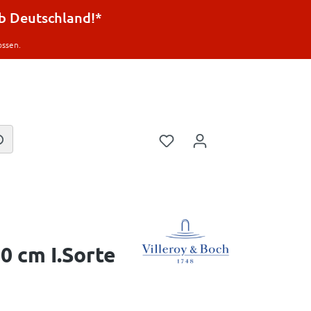
lb Deutschland!*
ossen.
0 cm I.Sorte