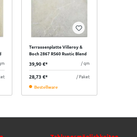
Terrassenplatte Villeroy &
d
Boch 2867 RS60 Rustic Blend
Garden light grey hellgrau
 qm
/ qm
39,90 €*
60x60 cm I.Sorte
ket
28,73 €*
/ Paket
Bestellware
n
Zahlungsmöglichkeiten