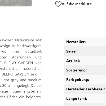
Auf die Merkliste
ksvollen Natursteins mit
Hersteller:
Design in hochwertigem
Mit ihrer detailliert
Serie:
rägten Aderungen und
Artikel:
STIC BLEND GARDEN von
stehlichen, natürlichen
Sortierung:
IC BLEND GARDEN sind in
e, light grey und medium
Farbgebung:
 80 cm angelegt. Da bei
Hersteller Farbbezeic
nige Fugen entstehen,
der Fläche ein belebtes,
Länge (cm):
ld.