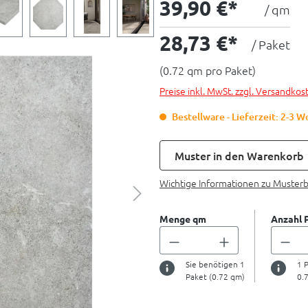
39,90 €*
/ qm
28,73 €*
/ Paket
(0.72 qm pro Paket)
Preise inkl. MwSt. zzgl. Versandkos
Bestellware - Lieferzeit: 2-3 
Muster in den Warenkorb
Wichtige Informationen zu Muster
Menge qm
Anzahl 
Sie benötigen
1
1
P
Paket (
0.72
qm)
0.