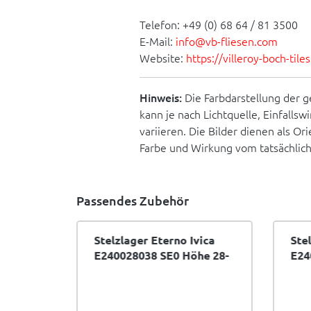
Telefon: +49 (0) 68 64 / 81 3500
E-Mail:
info@vb-fliesen.com
Website:
https://villeroy-boch-til
Hinweis:
Die Farbdarstellung der g
kann je nach Lichtquelle, Einfallsw
variieren. Die Bilder dienen als O
Farbe und Wirkung vom tatsächlic
Passendes Zubehör
vica
Stelzlager Eterno Ivica
Ste
New
E240028038 SE0 Höhe 28-
E24
38 mm selbstnivellierend
37,
sel