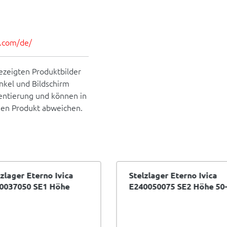
es.com/de/
ezeigten Produktbilder
inkel und Bildschirm
rientierung und können in
hen Produkt abweichen.
lzlager Eterno Ivica
Stelzlager Eterno Ivica
0037050 SE1 Höhe
E240050075 SE2 Höhe 50-
5-50 mm
75 mm selbstnivellierend
bstnivellierend