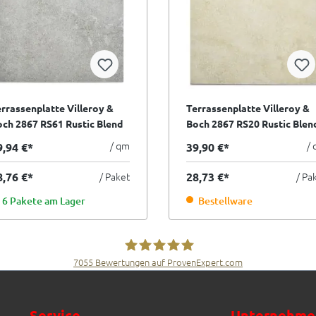
rrassenplatte Villeroy &
Terrassenplatte Villeroy &
ch 2867 RS61 Rustic Blend
Boch 2867 RS20 Rustic Blen
arden medium grey grau
Garden beige 60x60 cm
/ qm
/
9,94 €*
39,90 €*
x60 cm I.Sorte
I.Sorte
8,76 €*
/ Paket
28,73 €*
/ Pa
6 Pakete am Lager
Bestellware
7055
Bewertungen auf ProvenExpert.com
Fliesen Müller GmbH & Co. KG
Service
Unternehme