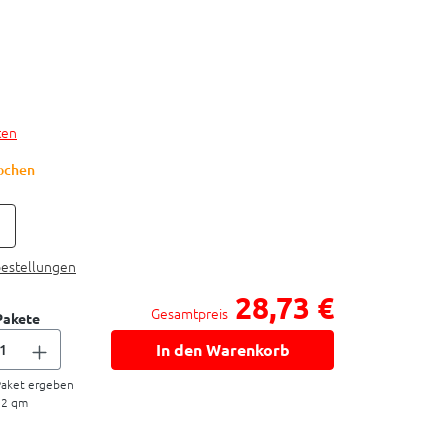
ten
Wochen
bestellungen
28,73 €
Gesamtpreis
Pakete
In den Warenkorb
aket ergeben
72
qm