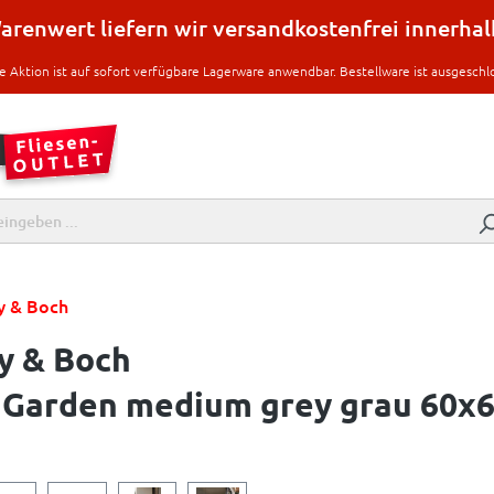
renwert liefern wir versandkostenfrei innerha
e Aktion ist auf sofort verfügbare Lagerware anwendbar. Bestellware ist ausgeschl
oy & Boch
oy & Boch
 Garden medium grey grau 60x6