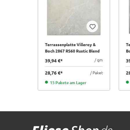
Terrassenplatte Villeroy &
Te
Boch 2867 RS60 Rustic Blend
Bo
Garden light grey hellgrau
G
/ qm
39,94 €*
3
60x60 cm I.Sorte
60
28,76 €*
/ Paket
2
15 Pakete am Lager