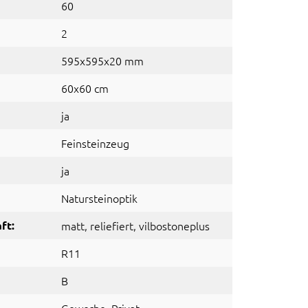
60
2
595x595x20 mm
60x60 cm
ja
Feinsteinzeug
ja
Natursteinoptik
ft:
matt
, reliefiert
, vilbostoneplus
R11
B