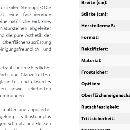
Breite (cm):
stikalen Steinoptik: Die
tzt eine faszinierende
Stärke (cm):
eine natürliche Farbtöne,
Herstellermaß:
atursteinen abgeleitet
nd die pure Ästhetik der
Format:
r Oberflächenausrüstung
inigungsfreundlich und
Rektifiziert:
Material:
lzahl unterschiedlicher
Frostsicher:
arb- und Glanzeffekten.
glasiertes und glasiertes
Optiken:
ten sowie reliefierten
hhemmungen.
Oberflächeneigenscha
Rutschfestigkeit:
n matter und anpolierter
elung vilbostoneplus
Trittsicherheit:
egen Schmutz und Flecken
Nutzungsart: