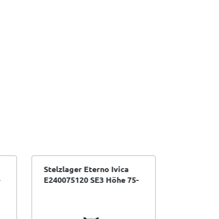
Stelzlager Eterno Ivica
Stelzlage
E240075120 SE3 Höhe 75-
E2401201
120 mm selbstnivellierend
170 mm se