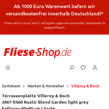
halt springen
Ab 1000 Euro Warenwert liefern wir
versandkostenfrei innerhalb Deutschland!*
*Diese Aktion ist auf sofort verfügbare Lagerware anwendbar. Bestellware ist
ausgeschlossen.
Sortiment
Marken & Hersteller
Villeroy & Boch
Terrassenplatte Villeroy & Boch
2867 RS60 Rustic Blend Garden light grey
hellgrau 60x60 cm I.Sorte