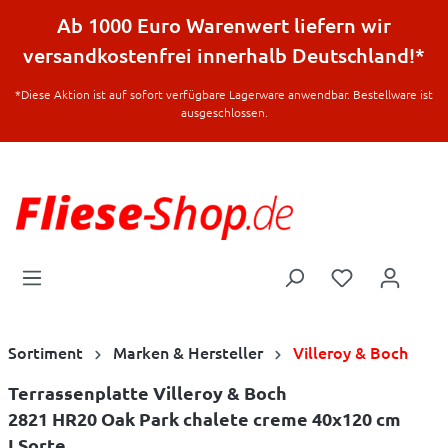
halt springen
Ab 1000 Euro Warenwert liefern wir
versandkostenfrei innerhalb Deutschland!*
*Diese Aktion ist auf sofort verfügbare Lagerware anwendbar. Bestellware ist
ausgeschlossen.
Sortiment
Marken & Hersteller
Villeroy & Boch
Terrassenplatte Villeroy & Boch
2821 HR20 Oak Park chalete creme 40x120 cm
I.Sorte