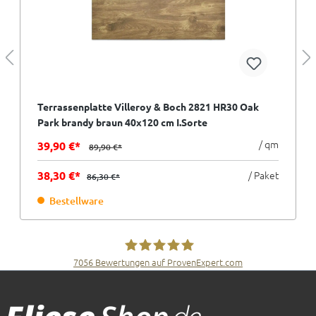
Terrassenplatte Villeroy & Boch 2821 HR30 Oak
Park brandy braun 40x120 cm I.Sorte
/ qm
39,90 €*
89,90 €*
38,30 €*
/ Paket
86,30 €*
Bestellware
7056
Bewertungen auf ProvenExpert.com
Fliesen Müller GmbH & Co. KG