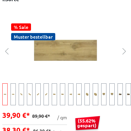
% Sale
Muster bestellbar
39,90 €*
89,90 €*
/ qm
(55.62%
gespart)
38,30 €*
86,30 €*