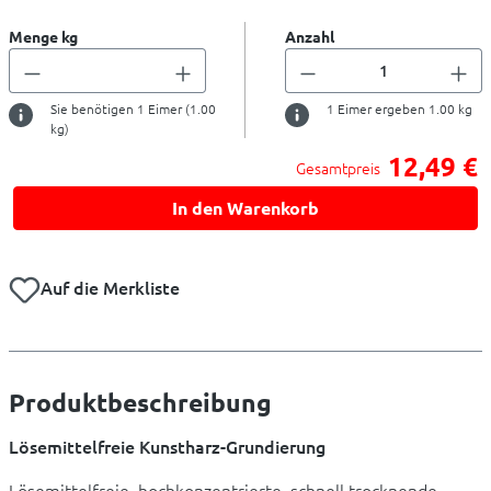
Menge kg
Anzahl
Sie benötigen
1
Eimer (
1.00
1
Eimer ergeben
1.00
kg
kg)
12,49 €
Gesamtpreis
In den Warenkorb
Auf die Merkliste
Produktbeschreibung
Lösemittelfreie Kunstharz-Grundierung
Lösemittelfreie, hochkonzentrierte, schnell trocknende