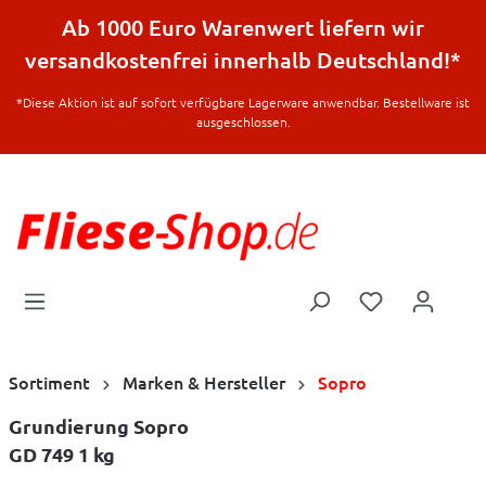
halt springen
Ab 1000 Euro Warenwert liefern wir
versandkostenfrei innerhalb Deutschland!*
*Diese Aktion ist auf sofort verfügbare Lagerware anwendbar. Bestellware ist
ausgeschlossen.
Sortiment
Marken & Hersteller
Sopro
Grundierung Sopro
GD 749 1 kg