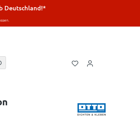
lb Deutschland!*
ossen.
on