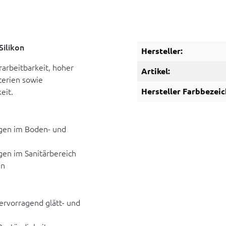
ilikon
Hersteller:
rarbeitbarkeit, hoher
Artikel:
terien sowie
eit.
Hersteller Farbbezeic
gen im Boden- und
en im Sanitärbereich
en
ervorragend glätt- und