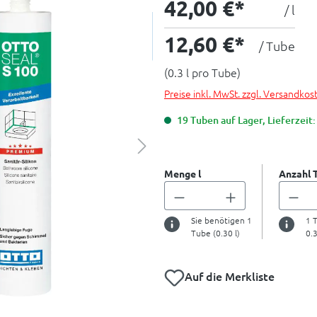
42,00 €*
/ l
12,60 €*
/ Tube
(0.3 l pro Tube)
Preise inkl. MwSt. zzgl. Versandkos
19 Tuben auf Lager, Lieferzeit:
Menge l
Anzahl 
Sie benötigen
1
1
T
Tube (
0.30
l)
0.
Auf die Merkliste