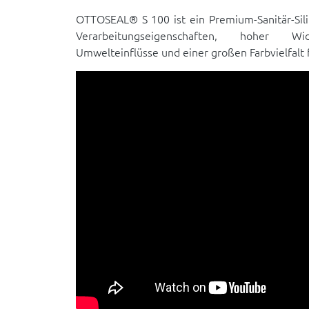
OTTOSEAL® S 100 ist ein Premium-Sanitär-Sil
Verarbeitungseigenschaften, hoher Wi
Umwelteinflüsse und einer großen Farbvielfalt f