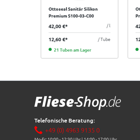
ilikon
Ottoseal Sanitär Silikon
Ot
C910
Premium S100-03-C00
P
transparent 300 ml
30
/ l
/ l
42,00 €*
4
/ Tube
12,60 €*
/ Tube
1
er
21 Tuben am Lager
Telefonische Beratung:
+49 (0) 4963 9135 0
Mo-Fr: 10:00 - 12:30 Uhr | 14:00 - 17:00 Uhr