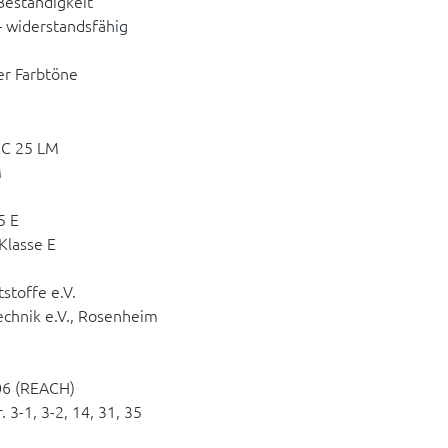
Beständigkeit
– widerstandsfähig
ter Farbtöne
 CC 25 LM
M
5 E
Klasse E
stoffe e.V.
technik e.V., Rosenheim
06 (REACH)
3-1, 3-2, 14, 31, 35