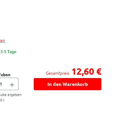
ten
 3-5 Tage
12,60 €
Gesamtpreis
Tuben
In den Warenkorb
ube ergeben
30
l