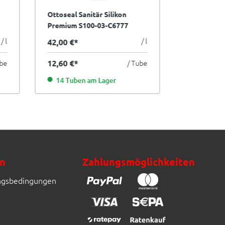
Ottoseal Sanitär Silikon
Ottoseal Sa
Premium S100-03-C6777
Premium S1
anthrazit 300 ml
300 ml
/ l
/ l
42,00 €*
42,00 €*
ube
12,60 €*
/ Tube
12,60 €*
14 Tuben am Lager
16 Tuben
n
Zahlungsmöglichkeiten
ngsbedingungen