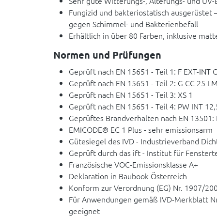
Sehr gute Witterungs-, Alterungs- und UV-
Fungizid und bakteriostatisch ausgerüstet 
gegen Schimmel- und Bakterienbefall
Erhältlich in über 80 Farben, inklusive mat
Normen und Prüfungen
Geprüft nach EN 15651 - Teil 1: F EXT-INT
Geprüft nach EN 15651 - Teil 2: G CC 25 L
Geprüft nach EN 15651 - Teil 3: XS 1
Geprüft nach EN 15651 - Teil 4: PW INT 12,
Geprüftes Brandverhalten nach EN 13501: 
EMICODE® EC 1 Plus - sehr emissionsarm
Gütesiegel des IVD - Industrieverband Dicht
Geprüft durch das ift - Institut für Fenster
Französische VOC-Emissionsklasse A+
Deklaration in Baubook Österreich
Konform zur Verordnung (EG) Nr. 1907/20
Für Anwendungen gemäß IVD-Merkblatt Nr. 
geeignet