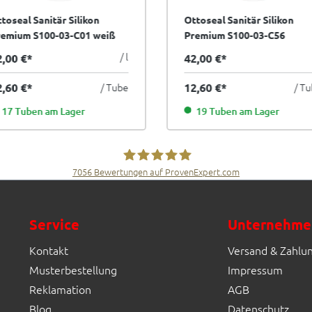
toseal Sanitär Silikon
Ottoseal Sanitär Silikon
remium S100-03-C01 weiß
Premium S100-03-C56
0 ml
betongrau 300 ml
/ l
2,00 €*
42,00 €*
2,60 €*
/ Tube
12,60 €*
/ T
17 Tuben am Lager
19 Tuben am Lager
7056
Bewertungen auf ProvenExpert.com
Fliesen Müller GmbH & Co. KG
Service
Unternehme
Kontakt
Versand & Zahlu
Musterbestellung
Impressum
Reklamation
AGB
Blog
Datenschutz