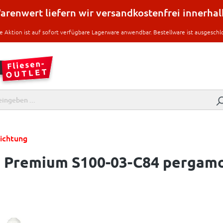
renwert liefern wir versandkostenfrei innerha
e Aktion ist auf sofort verfügbare Lagerware anwendbar. Bestellware ist ausgeschl
ichtung
on Premium S100-03-C84 pergam