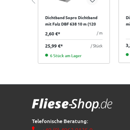
Dichtband Sopro Dichtband
Di
bel FDF 527
mit Falz DBF 638 10 m (120
mi
mm breit)
br
/ kg
/ m
2,60 €*
3
/ Eimer
25,99 €*
/ Stück
6 Stück am Lager
Telefonische Beratung:
+49 (0) 4963 9135 0