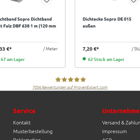
chtband Sopro Dichtband
Dichtecke Sopro DE 015
t Falz DBF 638 1 m (120 mm
außen
eit)
,33 €*
/ Meter
7,20 €*
/ St
67 am Lager
62 Stück am Lager
7056
Bewertungen auf ProvenExpert.com
Fliesen Müller GmbH & Co. KG
Service
Unternehme
Kontakt
Versand & Zahlu
Musterbestellung
Impressum
Reklamation
AGB