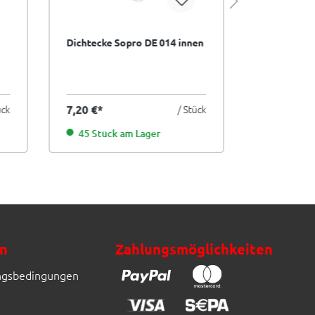
Dichtecke Sopro DE 014 innen
Dichtmitte
FlächenDich
grau 5 kg
9,18 €*
ück
7,20 €*
/ Stück
45,90 €*
45 Stück am Lager
2 am Lag
n
Zahlungsmöglichkeiten
ngsbedingungen