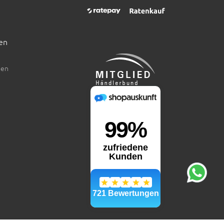
en
den