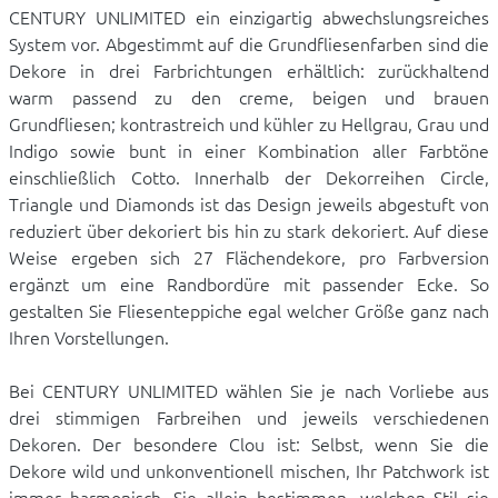
CENTURY UNLIMITED ein einzigartig abwechslungsreiches
System vor. Abgestimmt auf die Grundfliesenfarben sind die
Dekore in drei Farbrichtungen erhältlich: zurückhaltend
warm passend zu den creme, beigen und brauen
Grundfliesen; kontrastreich und kühler zu Hellgrau, Grau und
Indigo sowie bunt in einer Kombination aller Farbtöne
einschließlich Cotto. Innerhalb der Dekorreihen Circle,
Triangle und Diamonds ist das Design jeweils abgestuft von
reduziert über dekoriert bis hin zu stark dekoriert. Auf diese
Weise ergeben sich 27 Flächendekore, pro Farbversion
ergänzt um eine Randbordüre mit passender Ecke. So
gestalten Sie Fliesenteppiche egal welcher Größe ganz nach
Ihren Vorstellungen.
Bei CENTURY UNLIMITED wählen Sie je nach Vorliebe aus
drei stimmigen Farbreihen und jeweils verschiedenen
Dekoren. Der besondere Clou ist: Selbst, wenn Sie die
Dekore wild und unkonventionell mischen, Ihr Patchwork ist
immer harmonisch. Sie allein bestimmen, welchen Stil sie