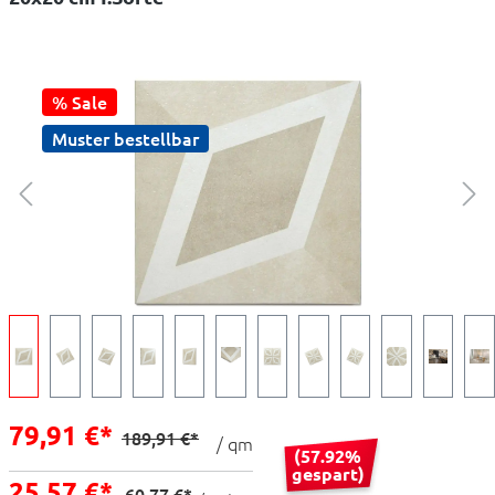
% Sale
Muster bestellbar
79,91 €*
189,91 €*
/ qm
(57.92%
gespart)
25,57 €*
60,77 €*