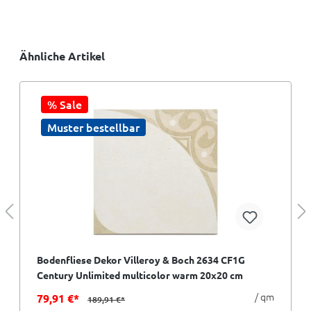
Ähnliche Artikel
% Sale
Muster bestellbar
Bodenfliese Dekor Villeroy & Boch 2634 CF1G
Century Unlimited multicolor warm 20x20 cm
I.Sorte
/ qm
79,91 €*
189,91 €*