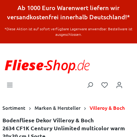
halt springen
Ab 1000 Euro Warenwert liefern wir
versandkostenfrei innerhalb Deutschland!*
*Diese Aktion ist auf sofort verfügbare Lagerware anwendbar. Bestellware ist
ausgeschlossen.
Sortiment
Marken & Hersteller
Villeroy & Boch
Bodenfliese Dekor Villeroy & Boch
2634 CF1K Century Unlimited multicolor warm
20x20 cm I.Sorte