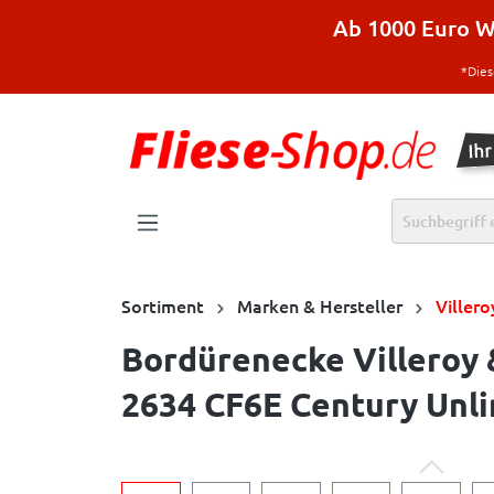
halt springen
Ab 1000 Euro Wa
*Dies
Sortiment
Marken & Hersteller
Viller
Bordürenecke Villeroy 
2634 CF6E Century Unlim