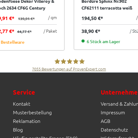
denfliese Dekor Villeroy &
Bordüre Sphinx Nr.902
och 2634 CF6G Century
CF62111 terracotta weiß
limited multicolor kalt
7,5x20 cm I.Sorte
/ qm
9,91 €*
194,50 €*
139,91 €*
x20 cm II.Sorte
2,77 €*
/ Paket
38,90 €*
/ St
44,77 €*
6 Stück am Lager
Bestellware
7055
Bewertungen auf ProvenExpert.com
Fliesen Müller GmbH & Co. KG
Service
Unternehme
Kontakt
Versand & Zahlu
Musterbestellung
Impressum
Reklamation
AGB
Blog
Datenschutz
Häufig gestellte Fragen (FAQ)
Widerrufsrecht