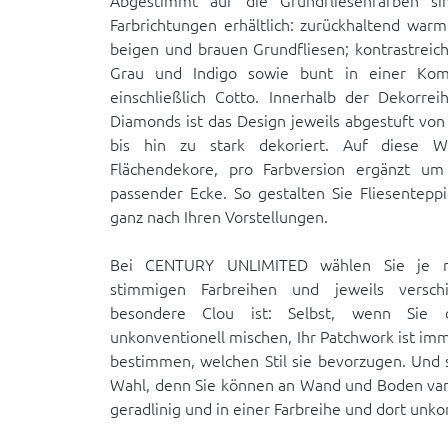
Abgestimmt auf die Grundfliesenfarben si
Farbrichtungen erhältlich: zurückhaltend war
beigen und brauen Grundfliesen; kontrastreich
Grau und Indigo sowie bunt in einer Komb
einschließlich Cotto. Innerhalb der Dekorrei
Diamonds ist das Design jeweils abgestuft von 
bis hin zu stark dekoriert. Auf diese 
Flächendekore, pro Farbversion ergänzt u
passender Ecke. So gestalten Sie Fliesentepp
ganz nach Ihren Vorstellungen.
Bei CENTURY UNLIMITED wählen Sie je na
stimmigen Farbreihen und jeweils versc
besondere Clou ist: Selbst, wenn Sie
unkonventionell mischen, Ihr Patchwork ist imm
bestimmen, welchen Stil sie bevorzugen. Und s
Wahl, denn Sie können an Wand und Boden vari
geradlinig und in einer Farbreihe und dort unko