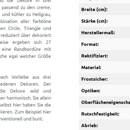
nd die Dekore in drei
m passend zu den creme,
Breite (cm):
 und kühler zu Hellgrau,
ination aller Farbtöne
Stärke (cm):
hen Circle, Triangle und
Herstellermaß:
reduziert über dekoriert
Weise ergeben sich 27
Format:
m eine Randbordüre mit
iche egal welcher Größe
Rektifiziert:
Material:
ch Vorliebe aus drei
Frostsicher:
hiedenen Dekoren. Der
 die Dekore wild und
Optiken:
er harmonisch. Sie allein
Oberflächeneigenscha
elbst hier haben Sie die
ieren. Zum Beispiel hier
Rutschfestigkeit:
nventionell und bunt.
Abrieb: