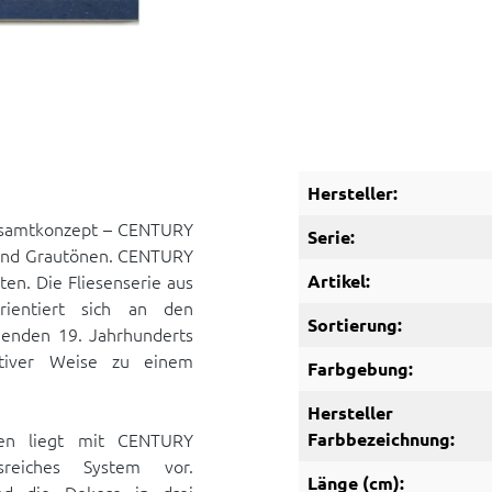
Hersteller:
Gesamtkonzept – CENTURY
Serie:
 und Grautönen. CENTURY
en. Die Fliesenserie aus
Artikel:
rientiert sich an den
Sortierung:
henden 19. Jahrhunderts
ativer Weise zu einem
Farbgebung:
Hersteller
hen liegt mit CENTURY
Farbbezeichnung:
sreiches System vor.
Länge (cm):