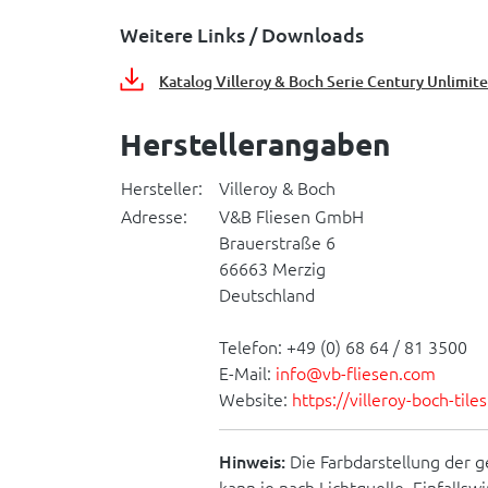
Weitere Links / Downloads
Katalog Villeroy & Boch Serie Century Unlimit
Herstellerangaben
Hersteller:
Villeroy & Boch
Adresse:
V&B Fliesen GmbH
Brauerstraße 6
66663 Merzig
Deutschland
Telefon: +49 (0) 68 64 / 81 3500
E-Mail:
info@vb-fliesen.com
Website:
https://villeroy-boch-til
Hinweis:
Die Farbdarstellung der g
kann je nach Lichtquelle, Einfallsw