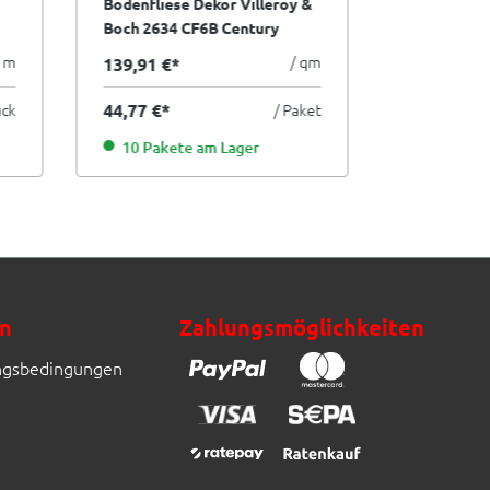
Bodenfliese Dekor Villeroy &
Bodenflies
Boch 2634 CF6B Century
Boch 2634 
Unlimited multicolor kalt
Unlimited m
/ m
/ qm
139,91 €*
31,22 €*
20x20 cm II.Sorte
20x20 cm I.
ück
44,77 €*
/ Paket
9,99 €*
60
10 Pakete am Lager
102 Pake
n
Zahlungsmöglichkeiten
ngsbedingungen