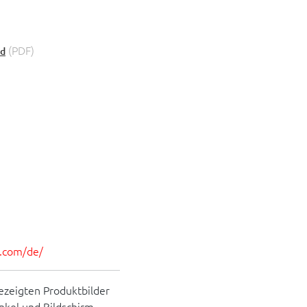
(PDF)
ed
es.com/de/
ezeigten Produktbilder
inkel und Bildschirm