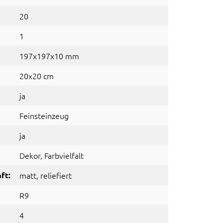
20
1
197x197x10 mm
20x20 cm
ja
Feinsteinzeug
ja
Dekor
, Farbvielfalt
ft:
matt
, reliefiert
R9
4