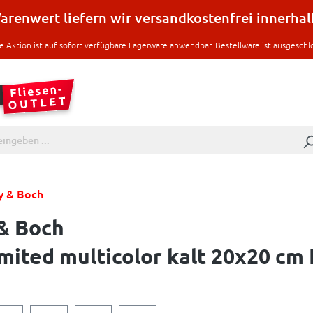
renwert liefern wir versandkostenfrei innerha
e Aktion ist auf sofort verfügbare Lagerware anwendbar. Bestellware ist ausgeschl
oy & Boch
& Boch
ited multicolor kalt 20x20 cm 