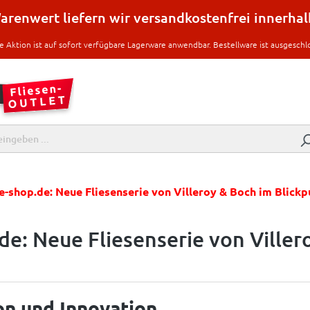
renwert liefern wir versandkostenfrei innerha
e Aktion ist auf sofort verfügbare Lagerware anwendbar. Bestellware ist ausgeschl
se-shop.de: Neue Fliesenserie von Villeroy & Boch im Blick
.de: Neue Fliesenserie von Ville
ion und Innovation