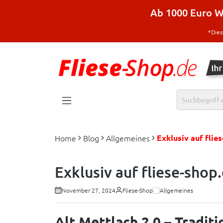
halt springen
Ab 1000 Euro Wa
*Dies
Home
Blog
Allgemeines
Exklusiv auf flie
Exklusiv auf fliese-shop
November 27, 2024
Fliese-Shop
Allgemeines
Alt Mettlach 2.0 – Tradit