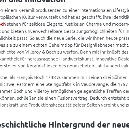
von einem Keramikproduzenten zu einer internationalen Lifestyl
uropäischen Kultur verwurzelt und hat es geschafft, ihre Identit
stehen für zeitlose Eleganz, rustikalen Charme und moderne
och
tät und bieten unverwechselbare Gestaltungsmöglichkeiten für i
chkeit passt. So auch die neue Serie, die wir Ihnen heute präse
, was sie zu einem echten Geheimtipp für Designliebhaber macht
Geschichte von Villeroy & Boch zu werfen. Denn mit ihr knüpft 
kanntheit für herausragende Handwerkskunst, innovative Desig
Hersteller von Keramikfliesen des neunzehnten Jahrhunderts ak
iche, als François Boch 1748 zusammen mit seinen drei Söhnen 
t zwei Partnern eine Steingutfabrik in Vaudrevange, die 1797 v
hmer Boch und Villeroy ermöglichen gelegentliche Treffen de
önnen, schließen sie einen Fusionsvertrag. Dadurch entsteht 
ionskraft und Produktionskapazität beider Seiten vereint und z
eschichtliche Hintergrund der neue