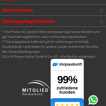
Unternehmen
Zahlungsmöglichkeiten
* Alle Preise inkl. gesetzl. Mehrwertsteuer zzgl. Versandkosten und
ggf. Nachnahmegebühren, wenn nicht anders beschrieben
** Die angegebene Lieferzeit gilt für Lieferungen innerhalb
Deutschlands. Lieferzeiten für andere Länder entnehmen Sie bitte
den Versandbedingungen
2024 © Fliesen Müller GmbH & Co. KG - Alle Rechte vorbehalten