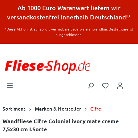
halt springen
Ab 1000 Euro Warenwert liefern wir
versandkostenfrei innerhalb Deutschland!*
*Diese Aktion ist auf sofort verfügbare Lagerware anwendbar. Bestellware ist
ausgeschlossen.
Sortiment
Marken & Hersteller
Cifre
Wandfliese Cifre Colonial ivory mate creme
7,5x30 cm I.Sorte