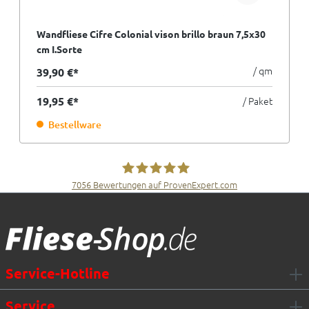
Wandfliese Cifre Colonial vison brillo braun 7,5x30
cm I.Sorte
/ qm
39,90 €*
19,95 €*
/ Paket
Bestellware
7056
Bewertungen auf ProvenExpert.com
Fliesen Müller GmbH & Co. KG
Service-Hotline
Service