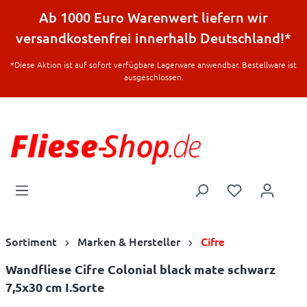
halt springen
Ab 1000 Euro Warenwert liefern wir
versandkostenfrei innerhalb Deutschland!*
*Diese Aktion ist auf sofort verfügbare Lagerware anwendbar. Bestellware ist
ausgeschlossen.
Sortiment
Marken & Hersteller
Cifre
Wandfliese Cifre Colonial black mate schwarz
7,5x30 cm I.Sorte