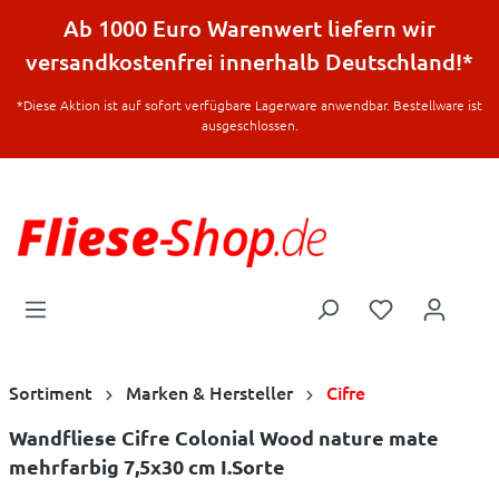
halt springen
Ab 1000 Euro Warenwert liefern wir
versandkostenfrei innerhalb Deutschland!*
*Diese Aktion ist auf sofort verfügbare Lagerware anwendbar. Bestellware ist
ausgeschlossen.
Sortiment
Marken & Hersteller
Cifre
Wandfliese Cifre Colonial Wood nature mate
mehrfarbig 7,5x30 cm I.Sorte