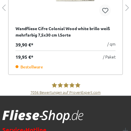
Wandfliese Cifre Colonial Wood white brillo weiß
mehrfarbig 7,5x30 cm I.Sorte
/ qm
39,90 €*
19,95 €*
/ Paket
Bestellware
7056
Bewertungen auf ProvenExpert.com
Fliesen Müller GmbH & Co. KG
Service-Hotline