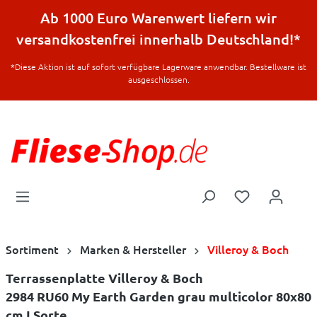
halt springen
Ab 1000 Euro Warenwert liefern wir
versandkostenfrei innerhalb Deutschland!*
*Diese Aktion ist auf sofort verfügbare Lagerware anwendbar. Bestellware ist
ausgeschlossen.
Sortiment
Marken & Hersteller
Villeroy & Boch
Terrassenplatte Villeroy & Boch
2984 RU60 My Earth Garden grau multicolor 80x80
cm I.Sorte