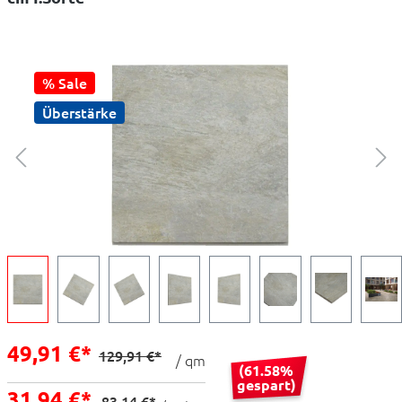
% Sale
Überstärke
49,91 €*
129,91 €*
/ qm
(61.58%
gespart)
31,94 €*
83,14 €*