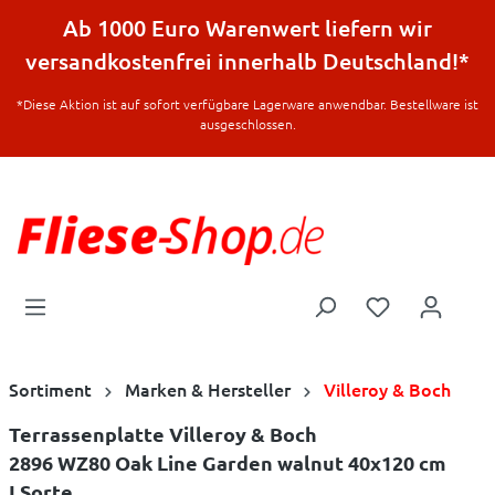
halt springen
Ab 1000 Euro Warenwert liefern wir
versandkostenfrei innerhalb Deutschland!*
*Diese Aktion ist auf sofort verfügbare Lagerware anwendbar. Bestellware ist
ausgeschlossen.
Sortiment
Marken & Hersteller
Villeroy & Boch
Terrassenplatte Villeroy & Boch
2896 WZ80 Oak Line Garden walnut 40x120 cm
I.Sorte