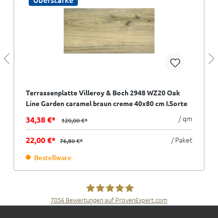
Terrassenplatte Villeroy & Boch 2948 WZ20 Oak
Line Garden caramel braun creme 40x80 cm I.Sorte
/ qm
34,38 €*
120,00 €*
22,00 €*
/ Paket
76,80 €*
Bestellware
7056
Bewertungen auf ProvenExpert.com
Fliesen Müller GmbH & Co. KG