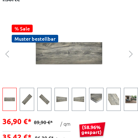
% Sale
Muster bestellbar
36,90 €*
89,90 €*
/ qm
(58.96%
gespart)
35,42 €*
86,30 €*