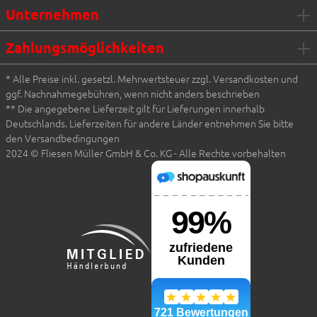
Unternehmen
Zahlungsmöglichkeiten
* Alle Preise inkl. gesetzl. Mehrwertsteuer zzgl. Versandkosten und
ggf. Nachnahmegebühren, wenn nicht anders beschrieben
** Die angegebene Lieferzeit gilt für Lieferungen innerhalb
Deutschlands. Lieferzeiten für andere Länder entnehmen Sie bitte
den Versandbedingungen
2024 © Fliesen Müller GmbH & Co. KG - Alle Rechte vorbehalten