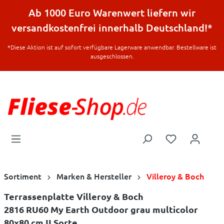
halt springen
Ab 1000 Euro Warenwert liefern wir
versandkostenfrei innerhalb Deutschland!*
*Diese Aktion ist auf sofort verfügbare Lagerware anwendbar. Bestellware ist
ausgeschlossen.
Sortiment
Marken & Hersteller
Villeroy & Boch
Terrassenplatte Villeroy & Boch
2816 RU60 My Earth Outdoor grau multicolor
80x80 cm II.Sorte