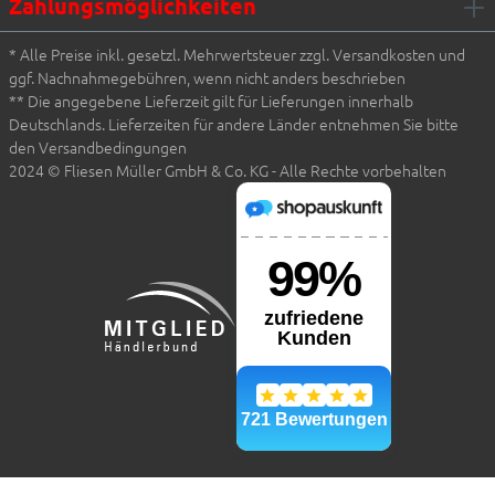
Zahlungsmöglichkeiten
* Alle Preise inkl. gesetzl. Mehrwertsteuer zzgl. Versandkosten und
ggf. Nachnahmegebühren, wenn nicht anders beschrieben
** Die angegebene Lieferzeit gilt für Lieferungen innerhalb
Deutschlands. Lieferzeiten für andere Länder entnehmen Sie bitte
den Versandbedingungen
2024 © Fliesen Müller GmbH & Co. KG - Alle Rechte vorbehalten