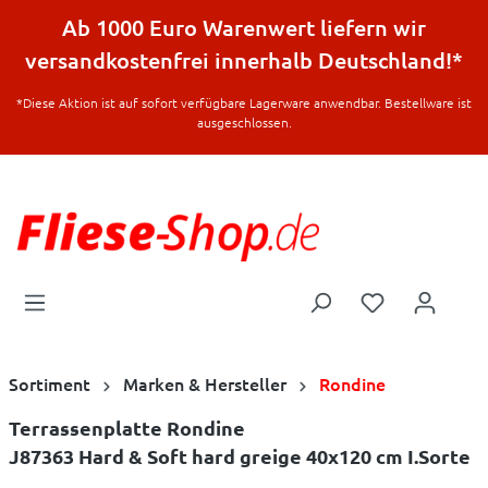
halt springen
Ab 1000 Euro Warenwert liefern wir
versandkostenfrei innerhalb Deutschland!*
*Diese Aktion ist auf sofort verfügbare Lagerware anwendbar. Bestellware ist
ausgeschlossen.
Sortiment
Marken & Hersteller
Rondine
Terrassenplatte Rondine
J87363 Hard & Soft hard greige 40x120 cm I.Sorte