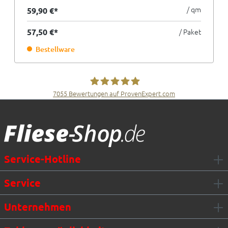
/ qm
59,90 €*
57,50 €*
/ Paket
Bestellware
7055
Bewertungen auf ProvenExpert.com
Fliesen Müller GmbH & Co. KG
Service-Hotline
Service
Unternehmen