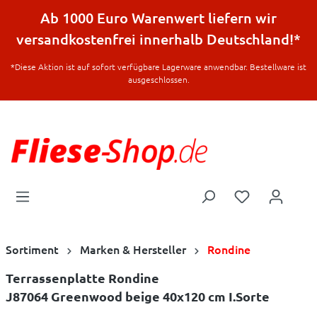
halt springen
Ab 1000 Euro Warenwert liefern wir
versandkostenfrei innerhalb Deutschland!*
*Diese Aktion ist auf sofort verfügbare Lagerware anwendbar. Bestellware ist
ausgeschlossen.
Sortiment
Marken & Hersteller
Rondine
Terrassenplatte Rondine
J87064 Greenwood beige 40x120 cm I.Sorte