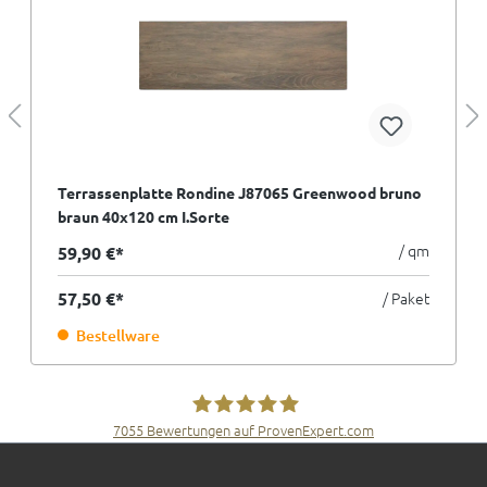
Terrassenplatte Rondine J87065 Greenwood bruno
braun 40x120 cm I.Sorte
/ qm
59,90 €*
57,50 €*
/ Paket
Bestellware
7055
Bewertungen auf ProvenExpert.com
Fliesen Müller GmbH & Co. KG