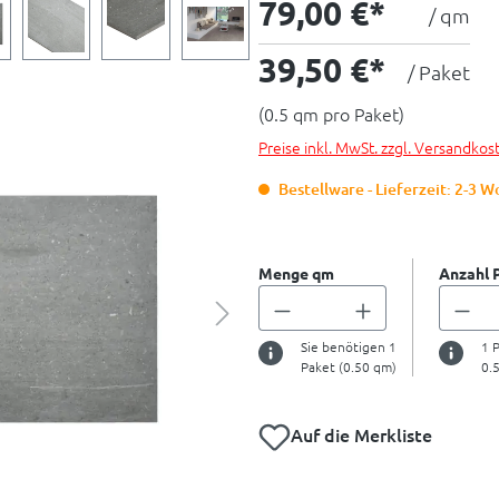
79,00 €*
/ qm
39,50 €*
/ Paket
(0.5 qm pro Paket)
Preise inkl. MwSt. zzgl. Versandkos
Bestellware - Lieferzeit: 2-3 
Menge qm
Anzahl 
Sie benötigen
1
1
P
Paket (
0.50
qm)
0.
Auf die Merkliste