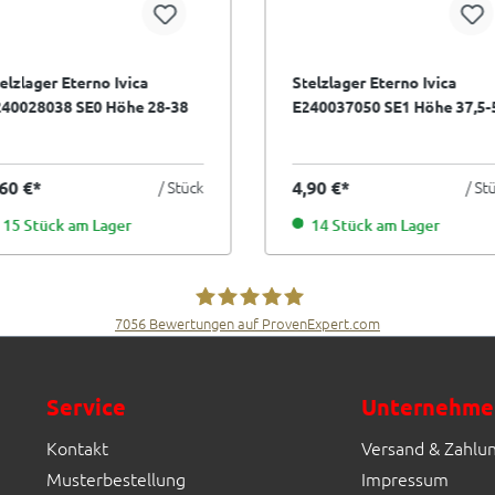
elzlager Eterno Ivica
Stelzlager Eterno Ivica
240028038 SE0 Höhe 28-38
E240037050 SE1 Höhe 37,5-
 selbstnivellierend
mm selbstnivellierend
,60 €*
/ Stück
4,90 €*
/ St
15 Stück am Lager
14 Stück am Lager
7056
Bewertungen auf ProvenExpert.com
Fliesen Müller GmbH & Co. KG
Service
Unternehme
Kontakt
Versand & Zahlu
Musterbestellung
Impressum