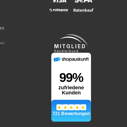
en
den