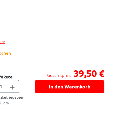
ten
Wochen
39,50 €
Gesamtpreis
Pakete
In den Warenkorb
aket ergeben
50
qm