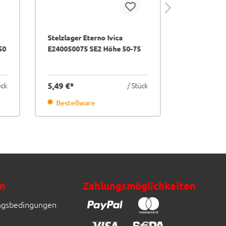
Stelzlager Eterno Ivica
Stelzlager 
50
E240050075 SE2 Höhe 50-75
E240075120
mm selbstnivellierend
mm selbstn
ück
5,49 €*
/ Stück
5,90 €*
Bestellware
5 Stück 
n
Zahlungsmöglichkeiten
ngsbedingungen