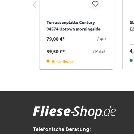
vica
Terrassenplatte Century
St
öhe 170-
94574 Uptown morningside
E
llierend
creme 50x100 cm I.Sorte
mm
/ qm
79,00 €*
/ Stück
4
39,50 €*
/ Paket
r
Bestellware
Telefonische Beratung: