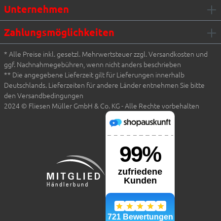
Unternehmen
Zahlungsmöglichkeiten
* Alle Preise inkl. gesetzl. Mehrwertsteuer zzgl. Versandkosten und
ggf. Nachnahmegebühren, wenn nicht anders beschrieben
** Die angegebene Lieferzeit gilt für Lieferungen innerhalb
Deutschlands. Lieferzeiten für andere Länder entnehmen Sie bitte
den Versandbedingungen
2024 © Fliesen Müller GmbH & Co. KG - Alle Rechte vorbehalten