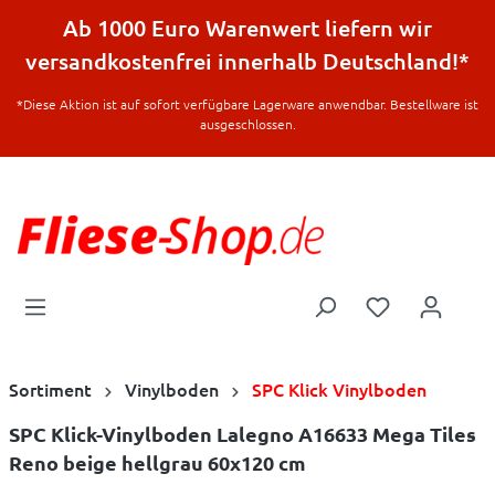
halt springen
Ab 1000 Euro Warenwert liefern wir
versandkostenfrei innerhalb Deutschland!*
*Diese Aktion ist auf sofort verfügbare Lagerware anwendbar. Bestellware ist
ausgeschlossen.
Sortiment
Vinylboden
SPC Klick Vinylboden
SPC Klick-Vinylboden Lalegno A16633 Mega Tiles
Reno beige hellgrau 60x120 cm