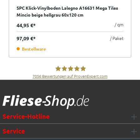
SPC Klick-Vinylboden Lalegno A16631 Mega Tiles
Mincio beige hellgrau 60x120 cm
/ qm
44,95 €*
97,09 €*
/ Paket
Bestellware
7056
Bewertungen auf ProvenExpert.com
Fliesen Müller GmbH & Co. KG
Service-Hotline
Service