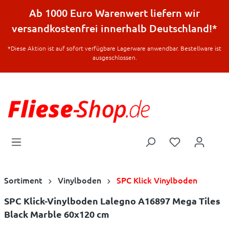
halt springen
Ab 1000 Euro Warenwert liefern wir
versandkostenfrei innerhalb Deutschland!*
*Diese Aktion ist auf sofort verfügbare Lagerware anwendbar. Bestellware ist
ausgeschlossen.
Sortiment
Vinylboden
SPC Klick Vinylboden
SPC Klick-Vinylboden Lalegno A16897 Mega Tiles
Black Marble 60x120 cm