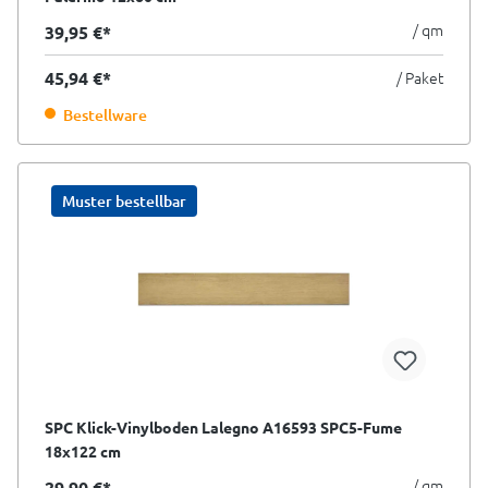
/ qm
39,95 €*
45,94 €*
/ Paket
Bestellware
Muster bestellbar
SPC Klick-Vinylboden Lalegno A16593 SPC5-Fume
18x122 cm
/ qm
29,90 €*