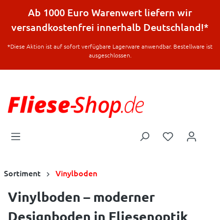
halt springen
Ab 1000 Euro Warenwert liefern wir
versandkostenfrei innerhalb Deutschland!*
*Diese Aktion ist auf sofort verfügbare Lagerware anwendbar. Bestellware ist
ausgeschlossen.
Sortiment
Vinylboden
Vinylboden – moderner
Designboden in Fliesenoptik