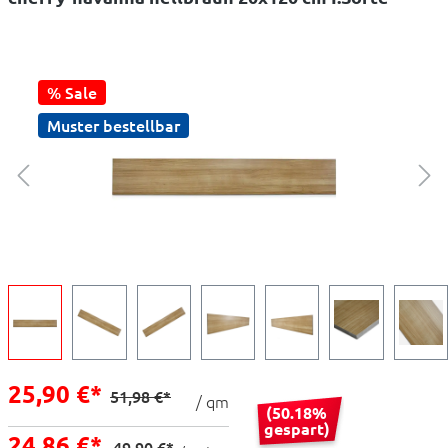
% Sale
Muster bestellbar
25,90 €*
51,98 €*
/ qm
(50.18%
gespart)
24,86 €*
49,90 €*