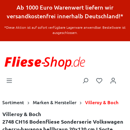
halt springen
Ab 1000 Euro Warenwert liefern wir
versandkostenfrei innerhalb Deutschland!*
*Diese Aktion ist auf sofort verfügbare Lagerware anwendbar. Bestellware ist
ausgeschlossen.
Sortiment
Marken & Hersteller
Villeroy & Boch
Villeroy & Boch
2748 CH16 Bodenfliese Sonderserie Volkswagen
cherry-havanna hellbraun 20x120 cm I.Sorte