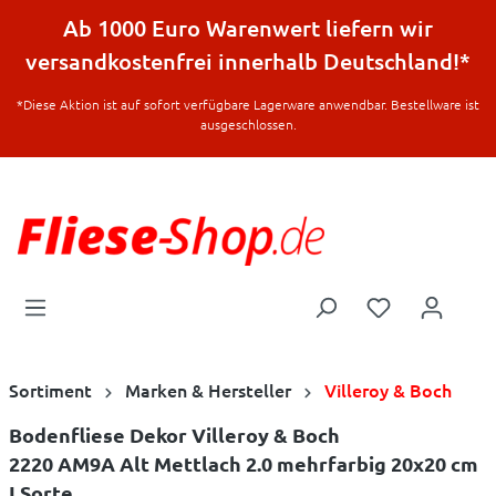
halt springen
Ab 1000 Euro Warenwert liefern wir
versandkostenfrei innerhalb Deutschland!*
*Diese Aktion ist auf sofort verfügbare Lagerware anwendbar. Bestellware ist
ausgeschlossen.
Sortiment
Marken & Hersteller
Villeroy & Boch
Bodenfliese Dekor Villeroy & Boch
2220 AM9A Alt Mettlach 2.0 mehrfarbig 20x20 cm
I.Sorte