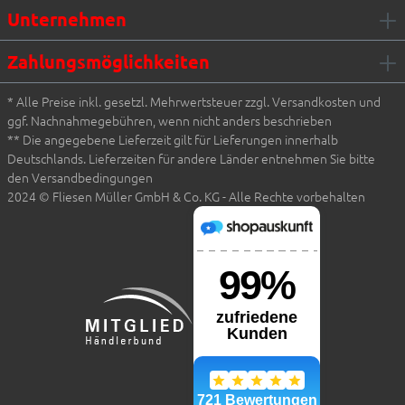
Unternehmen
Zahlungsmöglichkeiten
* Alle Preise inkl. gesetzl. Mehrwertsteuer zzgl. Versandkosten und
ggf. Nachnahmegebühren, wenn nicht anders beschrieben
** Die angegebene Lieferzeit gilt für Lieferungen innerhalb
Deutschlands. Lieferzeiten für andere Länder entnehmen Sie bitte
den Versandbedingungen
2024 © Fliesen Müller GmbH & Co. KG - Alle Rechte vorbehalten