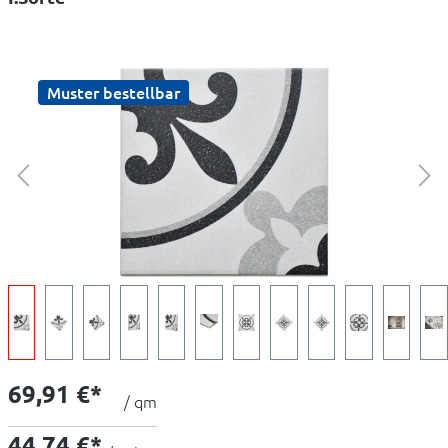
Muster bestellbar
69,91 €*
/ qm
44,74 €*