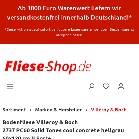
halt springen
Ab 1000 Euro Warenwert liefern wir
versandkostenfrei innerhalb Deutschland!*
*Diese Aktion ist auf sofort verfügbare Lagerware anwendbar. Bestellware ist
ausgeschlossen.
Sortiment
Marken & Hersteller
Villeroy & Boch
Bodenfliese Villeroy & Boch
2737 PC60 Solid Tones cool concrete hellgrau
60x120 cm II.Sorte