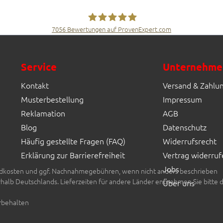
7056
Bewertungen auf ProvenExpert.com
Fliesen Müller GmbH & Co. KG
Service
Unternehme
Kontakt
Versand & Zahlu
Musterbestellung
Impressum
Reklamation
AGB
Blog
Datenschutz
Häufig gestellte Fragen (FAQ)
Widerrufsrecht
Erklärung zur Barrierefreiheit
Vertrag widerruf
Jobs
rsandkosten und ggf. Nachnahmegebühren, wenn nicht anders beschrieben
erhalb Deutschlands. Lieferzeiten für andere Länder entnehmen Sie bitte 
Über uns
rbehalten