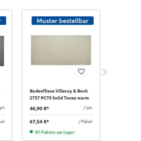
r
Muster bestellbar
Muste
Bodenfliese Villeroy & Boch
Bodenfliese
2737 PC70 Solid Tones warm
2310 PS10 S
cm
concrete beige 60x120 cm
stone beige
 qm
/ qm
46,90 €*
34,90 €*
I.Sorte
ket
67,54 €*
/ Paket
50,26 €*
87 Pakete am Lager
74 Paket