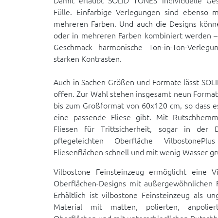
Damit erlaubt SOLID TONES individuelle Ges
Fülle. Einfarbige Verlegungen sind ebenso 
mehreren Farben. Und auch die Designs könne
oder in mehreren Farben kombiniert werden –
Geschmack harmonische Ton-in-Ton-Verlegu
starken Kontrasten.
Auch in Sachen Größen und Formate lässt SO
offen. Zur Wahl stehen insgesamt neun Forma
bis zum Großformat von 60x120 cm, so dass es
eine passende Fliese gibt. Mit Rutschhem
Fliesen für Trittsicherheit, sogar in de
pflegeleichten Oberfläche VilbostonePl
Fliesenflächen schnell und mit wenig Wasser grü
Vilbostone Feinsteinzeug ermöglicht eine Vie
Oberflächen-Designs mit außergewöhnlichen F
Erhältlich ist vilbostone Feinsteinzeug als un
Material mit matten, polierten, anpolier