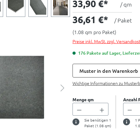
33,90 €*
/ qm
36,61 €*
/ Paket
(1.08 qm pro Paket)
Preise inkl. MwSt. zzgl. Versandkos
176 Pakete auf Lager, Lieferzei
Muster in den Warenkorb
Wichtige Informationen zu Muster
Menge qm
Anzahl 
Sie benötigen
1
1
P
Paket (
1.08
qm)
1.