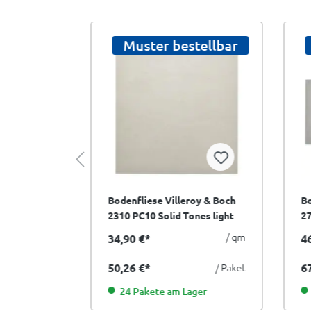
tellbar
Muster bestellbar
oy & Boch
Bodenfliese Villeroy & Boch
Bo
ones dark
2310 PC10 Solid Tones light
27
0x60 cm
concrete creme 60x60 cm
co
/ qm
/ qm
34,90 €*
4
I.Sorte
I.
/ Paket
50,26 €*
/ Paket
6
ger
24 Pakete am Lager