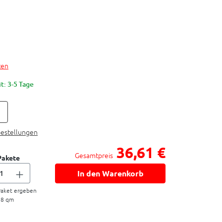
ten
t: 3-5 Tage
bestellungen
36,61 €
Gesamtpreis
Pakete
In den Warenkorb
aket ergeben
08
qm