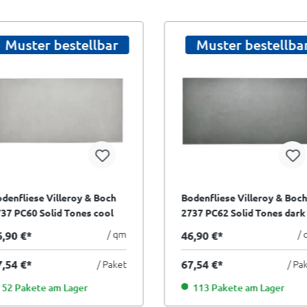
Muster bestellbar
Muster bestellba
denfliese Villeroy & Boch
Bodenfliese Villeroy & Boch
37 PC60 Solid Tones cool
2737 PC62 Solid Tones dark
ncrete hellgrau 60x120 cm
concrete anthrazit 60x120 
/ qm
/
6,90 €*
46,90 €*
Sorte
I.Sorte
7,54 €*
/ Paket
67,54 €*
/ Pa
52 Pakete am Lager
113 Pakete am Lager