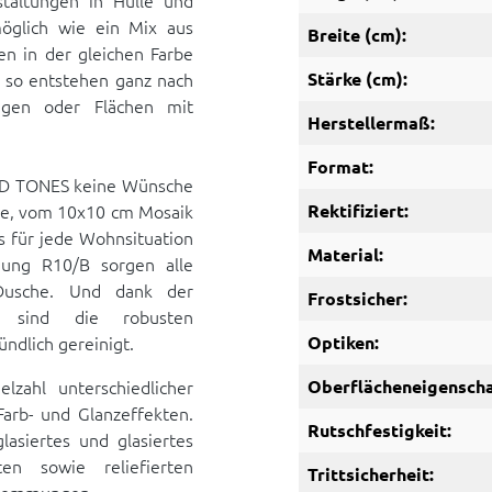
taltungen in Hülle und
möglich wie ein Mix aus
Breite (cm):
n in der gleichen Farbe
 so entstehen ganz nach
Stärke (cm):
ngen oder Flächen mit
Herstellermaß:
Format:
LID TONES keine Wünsche
te, vom 10x10 cm Mosaik
Rektifiziert:
 für jede Wohnsituation
Material:
mung R10/B sorgen alle
r Dusche. Und dank der
Frostsicher:
us sind die robusten
ndlich gereinigt.
Optiken:
lzahl unterschiedlicher
Oberflächeneigenscha
arb- und Glanzeffekten.
Rutschfestigkeit:
glasiertes und glasiertes
ten sowie reliefierten
Trittsicherheit: