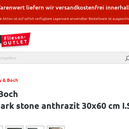
renwert liefern wir versandkostenfrei innerha
e Aktion ist auf sofort verfügbare Lagerware anwendbar. Bestellware ist ausgeschl
oy & Boch
 Boch
ark stone anthrazit 30x60 cm I.