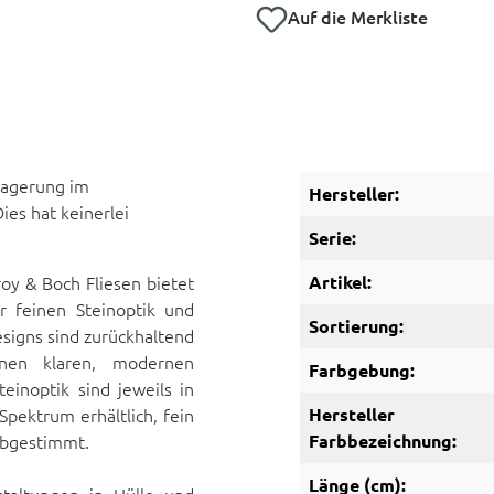
Auf die Merkliste
 Lagerung im
Hersteller:
es hat keinerlei
Serie:
oy & Boch Fliesen bietet
Artikel:
er feinen Steinoptik und
Sortierung:
esigns sind zurückhaltend
nen klaren, modernen
Farbgebung:
einoptik sind jeweils in
pektrum erhältlich, fein
Hersteller
abgestimmt.
Farbbezeichnung:
Länge (cm):