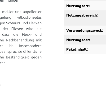
hhemmungen.
Nutzungsart:
n matter und anpolierter
Nutzungsbereich:
elung vilbostoneplus
egen Schmutz und Flecken
 der Fliesen wird die
Verwendungszweck:
, dass die Fleck- und
ine Nachbehandlung mit
Nutzungsort:
ich ist. Insbesondere
Paketinhalt:
 beanspruchte öffentliche
he Beständigkeit gegen
cht.
)