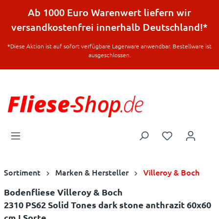
halt springen
Ab 1000 Euro Warenwert liefern wir
versandkostenfrei innerhalb Deutschland!*
*Diese Aktion ist auf sofort verfügbare Lagerware anwendbar. Bestellware ist
ausgeschlossen.
Sortiment
Marken & Hersteller
Villeroy & Boch
Bodenfliese Villeroy & Boch
2310 PS62 Solid Tones dark stone anthrazit 60x60
cm I.Sorte