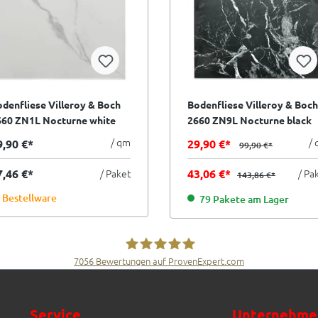
denfliese Villeroy & Boch
Bodenfliese Villeroy & Boch
660 ZN1L Nocturne white
2660 ZN9L Nocturne black
iß 60x60 cm I.Sorte
schwarz 60x60 cm I.Sorte
/ qm
/
9,90 €*
29,90 €*
99,90 €*
7,46 €*
/ Paket
43,06 €*
/ Pa
143,86 €*
Bestellware
79 Pakete am Lager
7056
Bewertungen auf ProvenExpert.com
Fliesen Müller GmbH & Co. KG
Service
Unternehme