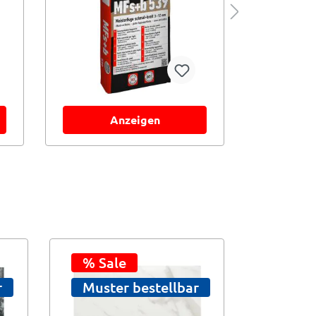
Anzeigen
A
% Sale
Muste
r
Muster bestellbar