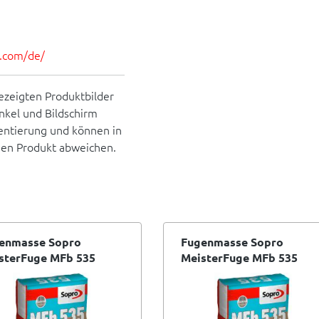
es.com/de/
ezeigten Produktbilder
inkel und Bildschirm
rientierung und können in
hen Produkt abweichen.
enmasse Sopro
Fugenmasse Sopro
sterFuge MFb 535
MeisterFuge MFb 535
it 5-20 mm grau 15 - 5
breit 5-20 mm grau 15 - 2
kg