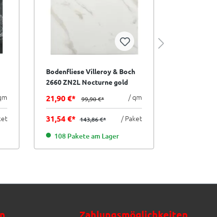
Bodenfliese Villeroy & Boch
Bodenfliese
2660 ZN2L Nocturne gold
2660 ZN9P 
white weiß gold 60x60 cm
schwarz we
 qm
/ qm
21,90 €*
89,90 €*
99,90 €*
I.Sorte
I.Sorte
ket
31,54 €*
/ Paket
129,46 €*
143,86 €*
229 Pake
108 Pakete am Lager
n
Zahlungsmöglichkeiten