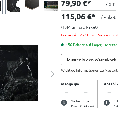
79,90 €*
/ qm
115,06 €*
/ Paket
(1.44 qm pro Paket)
Preise inkl. MwSt. zzgl. Versandkos
156 Pakete auf Lager, Lieferzei
Muster in den Warenkorb
Wichtige Informationen zu Muster
Menge qm
Anzahl 
Sie benötigen
1
1
P
Paket (
1.44
qm)
1.