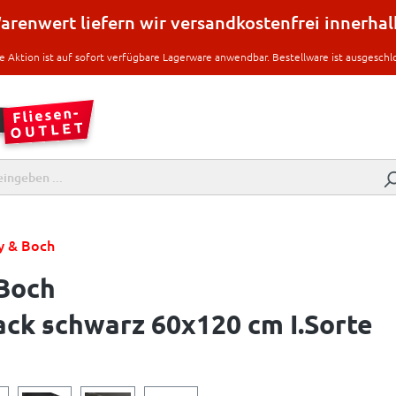
renwert liefern wir versandkostenfrei innerha
e Aktion ist auf sofort verfügbare Lagerware anwendbar. Bestellware ist ausgeschl
oy & Boch
 Boch
ck schwarz 60x120 cm I.Sorte