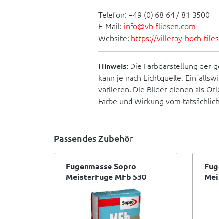
Telefon: +49 (0) 68 64 / 81 3500
E-Mail:
info@vb-fliesen.com
Website:
https://villeroy-boch-til
Hinweis:
Die Farbdarstellung der g
kann je nach Lichtquelle, Einfallsw
variieren. Die Bilder dienen als O
Farbe und Wirkung vom tatsächlic
Passendes Zubehör
ro FKM
Fugenmasse Sopro
Fug
eber
MeisterFuge MFb 530
Mei
ack
breit 5-20 mm Betongrau
bre
14 - 25 Kg
kg