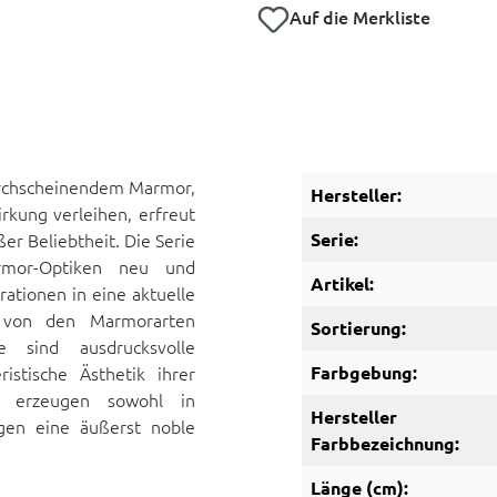
Auf die Merkliste
urchscheinendem Marmor,
Hersteller:
rkung verleihen, erfreut
ßer Beliebtheit. Die Serie
Serie:
rmor-Optiken neu und
Artikel:
rationen in eine aktuelle
ert von den Marmorarten
Sortierung:
e sind ausdrucksvolle
istische Ästhetik ihrer
Farbgebung:
ie erzeugen sowohl in
Hersteller
ngen eine äußerst noble
Farbbezeichnung:
Länge (cm):