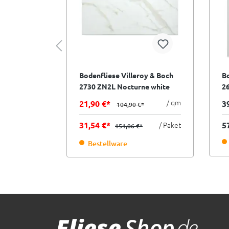
oy & Boch
Bodenfliese Villeroy & Boch
Bo
ne white
2730 ZN2L Nocturne white
2
m I.Sorte
gold beige weiß 60x120 cm
we
/ qm
/ qm
21,90 €*
3
104,90 €*
I.Sorte
/ Paket
31,54 €*
/ Paket
5
151,06 €*
ager
Bestellware