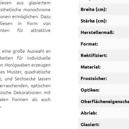
esen aus glasiertem
hästhetische monochrome
Breite (cm):
ionen ermöglichen. Dazu
Stärke (cm):
rfliesen in Form von
enten für attraktive
Herstellermaß:
Format:
t eine große Auswahl an
Rektifiziert:
keiten für individuelle
von Honigwaben erzeugen
Material:
es Muster, quadratische
, und Sechsecke lassen
Frostsicher:
rraschenden, optischen
Optiken:
sische Dekorationen mit
talen Formen als auch
Oberflächeneigenscha
.
Abrieb:
Glasiert: