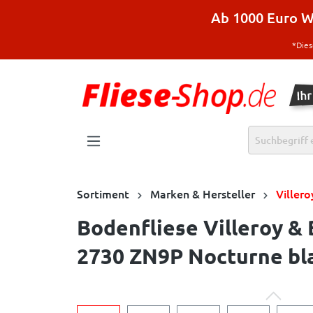
halt springen
Ab 1000 Euro Wa
*Dies
Sortiment
Marken & Hersteller
Viller
Bodenfliese Villeroy &
2730 ZN9P Nocturne bla