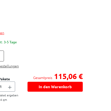
ten
t: 3-5 Tage
bestellungen
115,06 €
Gesamtpreis
Pakete
In den Warenkorb
aket ergeben
44
qm