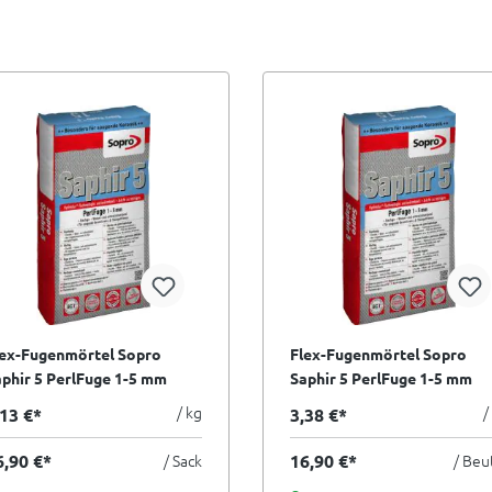
lex-Fugenmörtel Sopro
Flex-Fugenmörtel Sopro
phir 5 PerlFuge 1-5 mm
Saphir 5 PerlFuge 1-5 mm
rgamon - 15 kg
pergamon - 5 kg
/ kg
/
,13 €*
3,38 €*
6,90 €*
/ Sack
16,90 €*
/ Beu