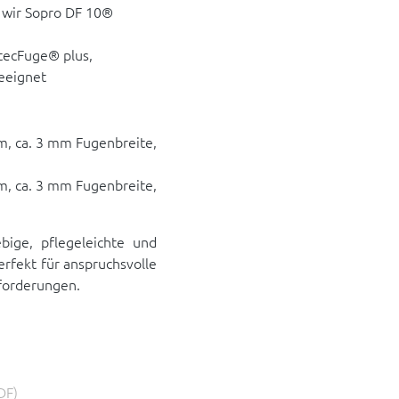
 wir Sopro DF 10®
tecFuge® plus,
eeignet
cm, ca. 3 mm Fugenbreite,
cm, ca. 3 mm Fugenbreite,
bige, pflegeleichte und
erfekt für anspruchsvolle
forderungen.
DF)