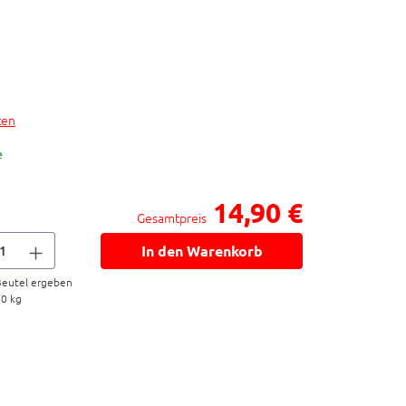
ten
e
14,90 €
Gesamtpreis
In den Warenkorb
eutel ergeben
00
kg