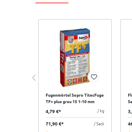
o
Fugenmörtel Sopro TitecFuge
F
30 breit 5-
TF+ plus grau 15 1-10 mm
Sa
4 - 25 Kg
hochfest - 15 kg
pe
/ kg
/ kg
4,79 €*
3
/ Sack
71,90 €*
/ Sack
4