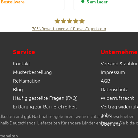
Bestellware
5 am Lager
7056
Bewertungen auf ProvenExpert.com
Fliesen Müller GmbH & Co. KG
Service
Unternehme
Kontakt
Versand & Zahlu
Musterbestellung
Impressum
Reklamation
AGB
Blog
Datenschutz
Häufig gestellte Fragen (FAQ)
Widerrufsrecht
Erklärung zur Barrierefreiheit
Vertrag widerruf
Jobs
rsandkosten und ggf. Nachnahmegebühren, wenn nicht anders beschrieben
erhalb Deutschlands. Lieferzeiten für andere Länder entnehmen Sie bitte 
Über uns
rbehalten