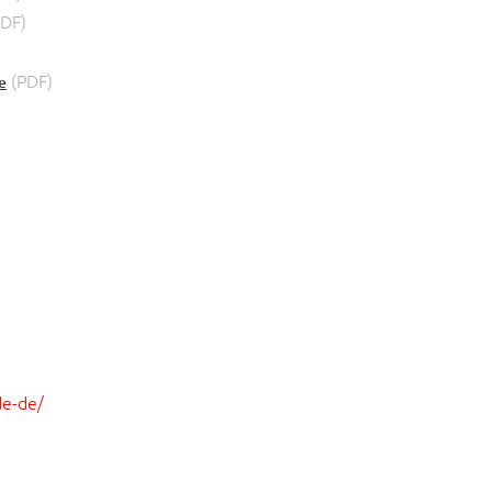
DF)
(PDF)
e
de-de/