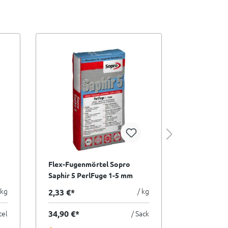
Flex-Fugenmörtel Sopro
Flex-Fugen
Saphir 5 PerlFuge 1-5 mm
Saphir 5 P
silbergrau - 15 kg
weiß - 15 k
 kg
/ kg
2,33 €*
2,33 €*
tel
34,90 €*
/ Sack
34,90 €*