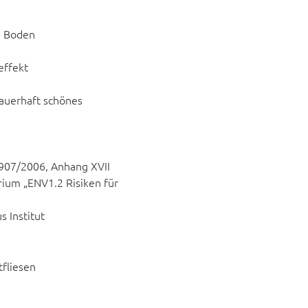
d Boden
effekt
dauerhaft schönes
907/2006, Anhang XVII
rium „ENV1.2 Risiken für
 Institut
fliesen