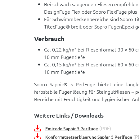
Bei schwach saugenden Fliesen empfehlen
DesignFuge Flex oder Sopro FlexFuge plus
Für Schwimmbeckenbereiche sind Sopro Ti
TitecFuge® breit oder Sopro FugenEpoxi g
Verbrauch
Ca. 0,22 kg/m² bei Fliesenformat 30 × 60 
10 mm Fugentiefe
Ca. 0,15 kg/m² bei Fliesenformat 60 × 60 
10 mm Fugentiefe
Sopro Saphir® 5 PerlFuge bietet eine langle
farbstabile Fugenlösung für Steingutfliesen – p
Bereiche mit Feuchtigkeit und hygienischen An
Weitere Links / Downloads
(PDF)
Emicode Saphir 5 Perlfuge
(P
Konformitaetserklaerung Saphir 5 Perlfuge