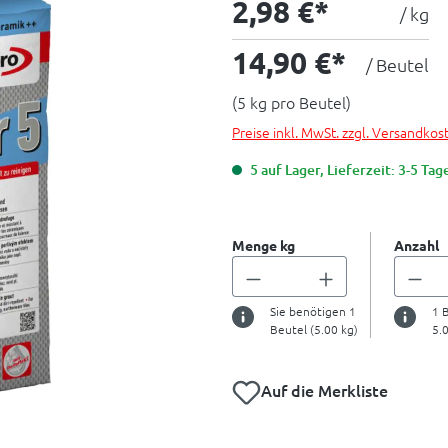
2,98 €*
/ kg
14,90 €*
/ Beutel
(5 kg pro Beutel)
Preise inkl. MwSt. zzgl. Versandkos
5 auf Lager, Lieferzeit: 3-5 Tag
Menge kg
Anzahl
Sie benötigen
1
1
B
Beutel (
5.00
kg)
5.
Auf die Merkliste