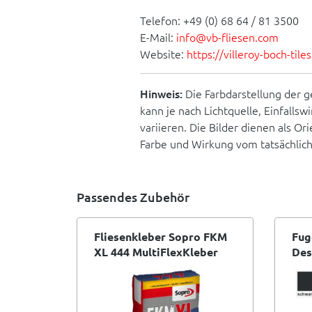
Telefon: +49 (0) 68 64 / 81 3500
E-Mail:
info@vb-fliesen.com
Website:
https://villeroy-boch-til
Hinweis:
Die Farbdarstellung der g
kann je nach Lichtquelle, Einfallsw
variieren. Die Bilder dienen als O
Farbe und Wirkung vom tatsächlic
Passendes Zubehör
Fliesenkleber Sopro FKM
Fug
XL 444 MultiFlexKleber
Des
eXtra Light 15 kg Sack
sch