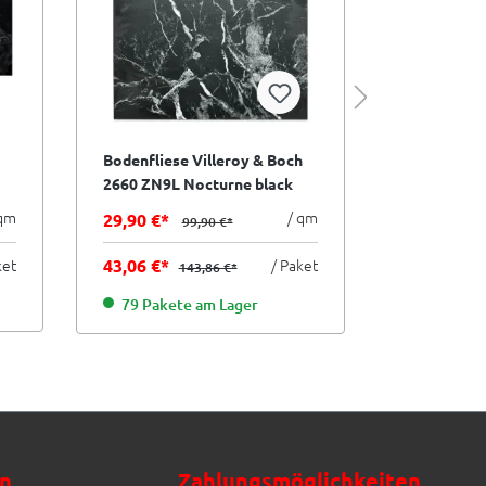
Bodenfliese Villeroy & Boch
Bodenfliese
2660 ZN9L Nocturne black
2660 ZN2L 
schwarz 60x60 cm I.Sorte
white weiß
 qm
/ qm
29,90 €*
21,90 €*
99,90 €*
I.Sorte
ket
43,06 €*
/ Paket
31,54 €*
143,86 €*
79 Pakete am Lager
365 Pake
n
Zahlungsmöglichkeiten