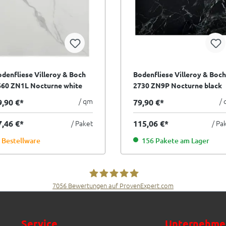
denfliese Villeroy & Boch
Bodenfliese Villeroy & Boch
660 ZN1L Nocturne white
2730 ZN9P Nocturne black
iß 60x60 cm I.Sorte
schwarz 60x120 cm I.Sorte
/ qm
/
9,90 €*
79,90 €*
7,46 €*
/ Paket
115,06 €*
/ Pa
Bestellware
156 Pakete am Lager
7056
Bewertungen auf ProvenExpert.com
Fliesen Müller GmbH & Co. KG
Service
Unternehme