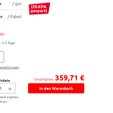
/ qm
*
(29.83%
gespart)
/ Paket
€*
ten
: 3-5 Tage
bestellungen
359,71 €
Gesamtpreis
Pakete
In den Warenkorb
aket ergeben
88
qm