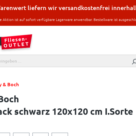
renwert liefern wir versandkostenfrei innerha
e Aktion ist auf sofort verfügbare Lagerware anwendbar. Bestellware ist ausgeschl
oy & Boch
 Boch
ck schwarz 120x120 cm I.Sorte