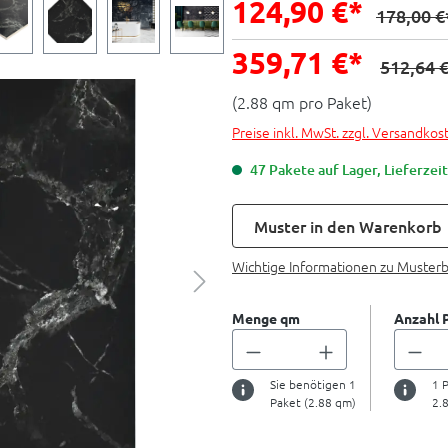
124,90 €*
178,00 €
359,71 €*
512,64 
(2.88 qm pro Paket)
Preise inkl. MwSt. zzgl. Versandkos
47 Pakete auf Lager, Lieferzeit
Muster in den Warenkorb
Wichtige Informationen zu Muster
Menge qm
Anzahl 
Sie benötigen
1
1
P
Paket (
2.88
qm)
2.