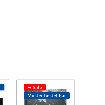
r
% Sale
% Sal
Muster bestellbar
Muste