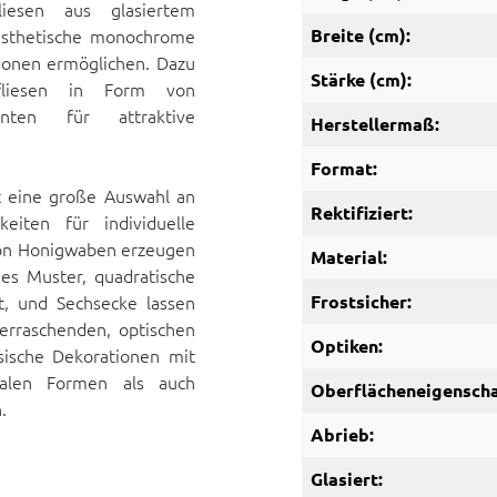
esen aus glasiertem
hästhetische monochrome
Breite (cm):
ionen ermöglichen. Dazu
Stärke (cm):
rfliesen in Form von
enten für attraktive
Herstellermaß:
Format:
t eine große Auswahl an
Rektifiziert:
keiten für individuelle
von Honigwaben erzeugen
Material:
es Muster, quadratische
, und Sechsecke lassen
Frostsicher:
rraschenden, optischen
Optiken:
sische Dekorationen mit
talen Formen als auch
Oberflächeneigenscha
.
Abrieb:
Glasiert: