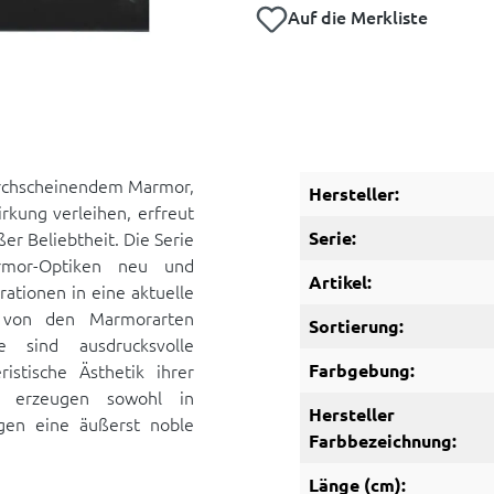
Auf die Merkliste
urchscheinendem Marmor,
Hersteller:
rkung verleihen, erfreut
ßer Beliebtheit. Die Serie
Serie:
rmor-Optiken neu und
Artikel:
rationen in eine aktuelle
ert von den Marmorarten
Sortierung:
e sind ausdrucksvolle
istische Ästhetik ihrer
Farbgebung:
ie erzeugen sowohl in
Hersteller
ngen eine äußerst noble
Farbbezeichnung:
Länge (cm):