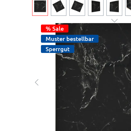
% Sale
Muster bestellbar
Sperrgut