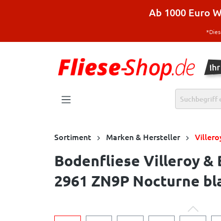
halt springen
Ab 1000 Euro Wa
*Dies
Sortiment
Marken & Hersteller
Viller
Bodenfliese Villeroy &
2961 ZN9P Nocturne bla