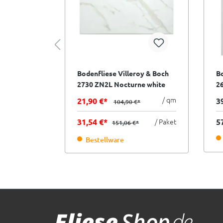
oy & Boch
Bodenfliese Villeroy & Boch
Bo
ne white
2730 ZN2L Nocturne white
2
 Sorte
gold beige weiß 60x120 cm
we
/ qm
/ qm
21,90 €*
3
 €*
104,90 €*
I.Sorte
/ Paket
31,54 €*
/ Paket
5
€*
151,06 €*
ager
Bestellware