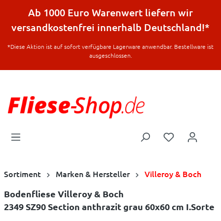
halt springen
Ab 1000 Euro Warenwert liefern wir
versandkostenfrei innerhalb Deutschland!*
*Diese Aktion ist auf sofort verfügbare Lagerware anwendbar. Bestellware ist
ausgeschlossen.
Sortiment
Marken & Hersteller
Villeroy & Boch
Bodenfliese Villeroy & Boch
2349 SZ90 Section anthrazit grau 60x60 cm I.Sorte