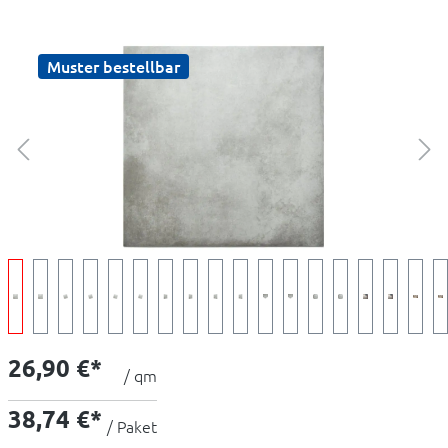
Muster bestellbar
26,90 €*
/ qm
38,74 €*
/ Paket