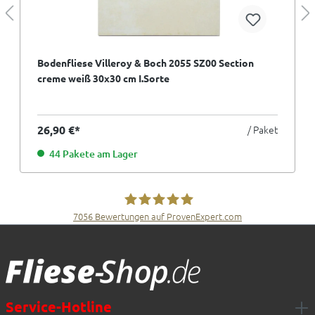
Bodenfliese Villeroy & Boch 2055 SZ00 Section
creme weiß 30x30 cm I.Sorte
26,90 €*
/ Paket
44 Pakete am Lager
7056
Bewertungen auf ProvenExpert.com
Fliesen Müller GmbH & Co. KG
Service-Hotline