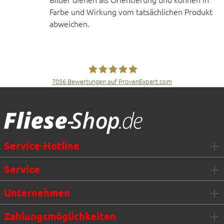
Farbe und Wirkung vom tatsächlichen Produkt
abweichen.
7056
Bewertungen auf ProvenExpert.com
Fliesen Müller GmbH & Co. KG
Service-Hotline
Service
Unternehmen
Zahlungsmöglichkeiten