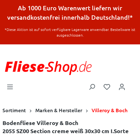
halt springen
Ab 1000 Euro Warenwert liefern wir
versandkostenfrei innerhalb Deutschland!*
*Diese Aktion ist auf sofort verfügbare Lagerware anwendbar. Bestellware ist
ausgeschlossen.
Sortiment
Marken & Hersteller
Villeroy & Boch
Bodenfliese Villeroy & Boch
2055 SZ00 Section creme weiß 30x30 cm I.Sorte