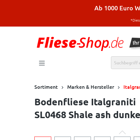
halt springen
Ab 1000 Euro Wa
*Dies
Sortiment
Marken & Hersteller
Italgra
Bodenfliese Italgraniti
SL0468 Shale ash dunke