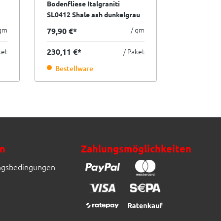
Bodenfliese Italgraniti
Bodenfliese
SL0412 Shale ash dunkelgrau
SL0512 Shal
120x120 cm I.Sorte
120x120 cm
 qm
/ qm
79,90 €*
159,80 €*
ket
230,11 €*
/ Paket
230,11 €*
Bestellware
Bestellw
n
Zahlungsmöglichkeiten
ngsbedingungen