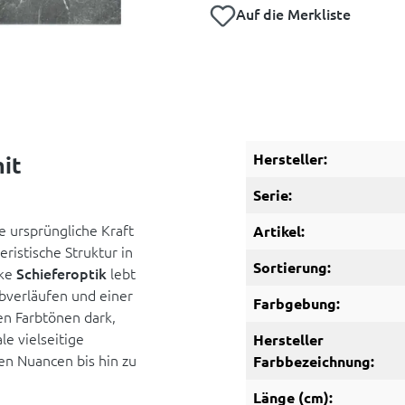
Auf die Merkliste
Hersteller:
it
Serie:
ie ursprüngliche Kraft
Artikel:
ristische Struktur in
Sortierung:
rke
Schieferoptik
lebt
bverläufen und einer
Farbgebung:
en Farbtönen dark,
le vielseitige
Hersteller
en Nuancen bis hin zu
Farbbezeichnung:
Länge (cm):