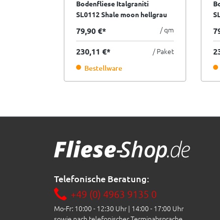
niti
Bodenfliese Italgraniti
Bo
e creme
SL0112 Shale moon hellgrau
SL
rte
120x120 cm I.Sorte
cr
/ qm
/ qm
79,90 €*
7
/ Paket
230,11 €*
/ Paket
2
Bestellware
Telefonische Beratung:
+49 (0) 4963 9135 0
Mo-Fr: 10:00 - 12:30 Uhr | 14:00 - 17:00 Uhr
sowie nach telefonischer Terminabsprache