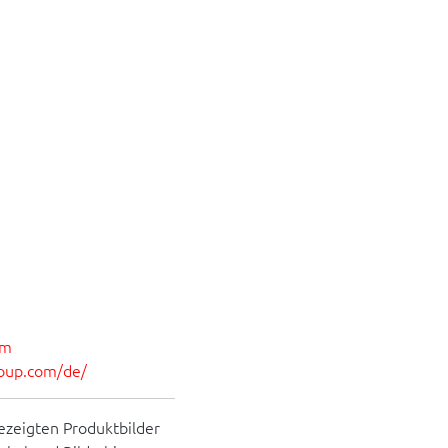
om
roup.com/de/
ezeigten Produktbilder