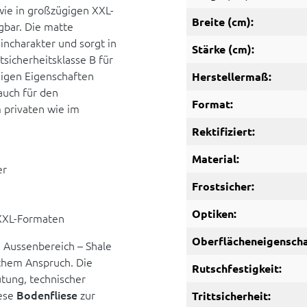
owie in großzügigen XXL-
Breite (cm):
bar. Die matte
incharakter und sorgt in
Stärke (cm):
tsicherheitsklasse B für
ndigen Eigenschaften
Herstellermaß:
 auch für den
Format:
 privaten wie im
Rektifiziert:
Material:
er
Frostsicher:
Optiken:
 XXL-Formaten
Oberflächeneigenscha
 Aussenbereich – Shale
schem Anspruch. Die
Rutschfestigkeit:
tung, technischer
iese
Bodenfliese
zur
Trittsicherheit: