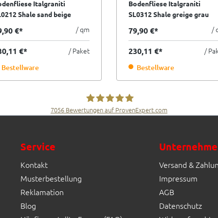
denfliese Italgraniti
Bodenfliese Italgraniti
0212 Shale sand beige
SL0312 Shale greige grau
eme 120x120 cm I.Sorte
beige 120x120 cm I.Sorte
/ qm
/
9,90 €*
79,90 €*
30,11 €*
/ Paket
230,11 €*
/ Pa
Bestellware
Bestellware
7056
Bewertungen auf ProvenExpert.com
Fliesen Müller GmbH & Co. KG
Service
Unternehme
Kontakt
Versand & Zahlu
Musterbestellung
Impressum
Reklamation
AGB
Blog
Datenschutz