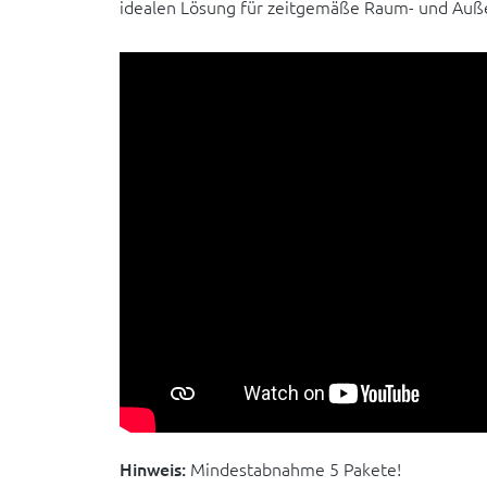
idealen Lösung für zeitgemäße Raum- und Auß
Hinweis:
Mindestabnahme 5 Pakete!