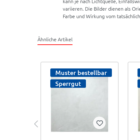
kann je nach Lichtquelle, Einfallsw
variieren. Die Bilder dienen als O
Farbe und Wirkung vom tatsächlic
Ähnliche Artikel
tellbar
Muster bestellbar
Sperrgut