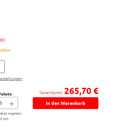
ten
Wochen
bestellungen
265,70 €
Gesamtpreis
Pakete
In den Warenkorb
aket ergeben
20
qm