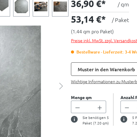
36,90 €*
/ qm
53,14 €*
/ Paket
(1.44 qm pro Paket)
Preise inkl. MwSt. zzgl. Versandkos
Bestellware - Lieferzeit: 3-4 
Muster in den Warenkorb
Wichtige Informationen zu Muster
Menge qm
Anzahl 
Sie benötigen
5
5
P
Paket (
7.20
qm)
7.