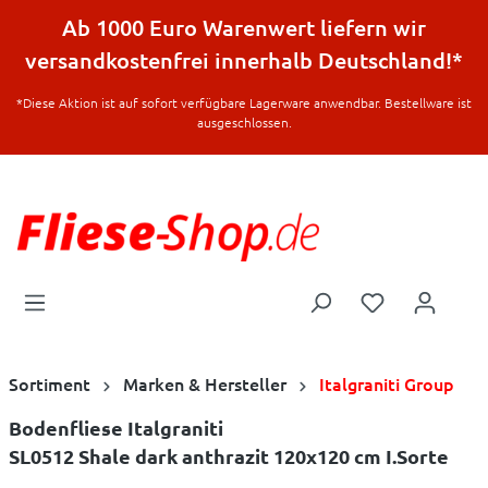
halt springen
Ab 1000 Euro Warenwert liefern wir
versandkostenfrei innerhalb Deutschland!*
*Diese Aktion ist auf sofort verfügbare Lagerware anwendbar. Bestellware ist
ausgeschlossen.
Sortiment
Marken & Hersteller
Italgraniti Group
Bodenfliese Italgraniti
SL0512 Shale dark anthrazit 120x120 cm I.Sorte