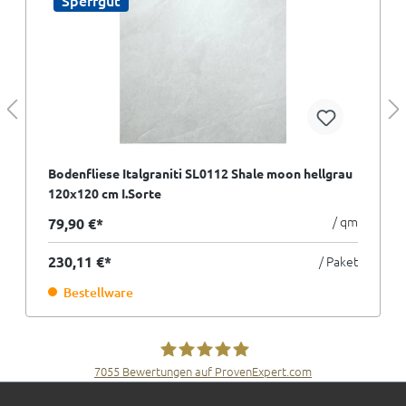
Sperrgut
Bodenfliese Italgraniti SL0112 Shale moon hellgrau
120x120 cm I.Sorte
/ qm
79,90 €*
230,11 €*
/ Paket
Bestellware
7055
Bewertungen auf ProvenExpert.com
Fliesen Müller GmbH & Co. KG