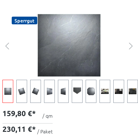
Sperrgut
159,80 €*
/ qm
230,11 €*
/ Paket