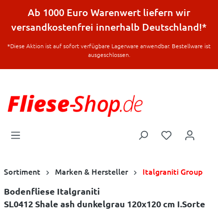
halt springen
Ab 1000 Euro Warenwert liefern wir
versandkostenfrei innerhalb Deutschland!*
*Diese Aktion ist auf sofort verfügbare Lagerware anwendbar. Bestellware ist
ausgeschlossen.
Sortiment
Marken & Hersteller
Italgraniti Group
Bodenfliese Italgraniti
SL0412 Shale ash dunkelgrau 120x120 cm I.Sorte