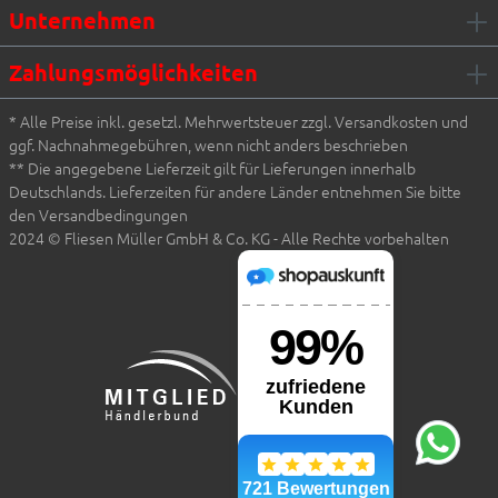
Unternehmen
Zahlungsmöglichkeiten
* Alle Preise inkl. gesetzl. Mehrwertsteuer zzgl. Versandkosten und
ggf. Nachnahmegebühren, wenn nicht anders beschrieben
** Die angegebene Lieferzeit gilt für Lieferungen innerhalb
Deutschlands. Lieferzeiten für andere Länder entnehmen Sie bitte
den Versandbedingungen
2024 © Fliesen Müller GmbH & Co. KG - Alle Rechte vorbehalten