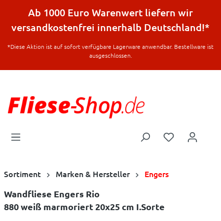
halt springen
Ab 1000 Euro Warenwert liefern wir
versandkostenfrei innerhalb Deutschland!*
*Diese Aktion ist auf sofort verfügbare Lagerware anwendbar. Bestellware ist
ausgeschlossen.
Sortiment
Marken & Hersteller
Engers
Wandfliese Engers Rio
880 weiß marmoriert 20x25 cm I.Sorte