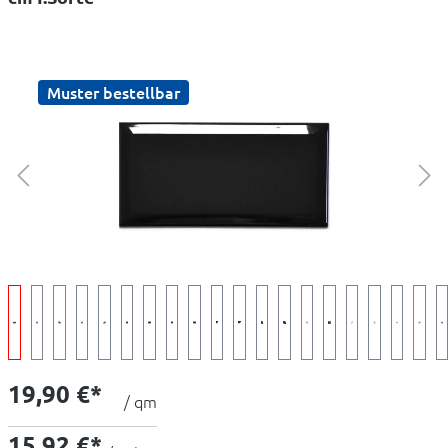
Muster bestellbar
19,90 €*
/ qm
15,92 €*