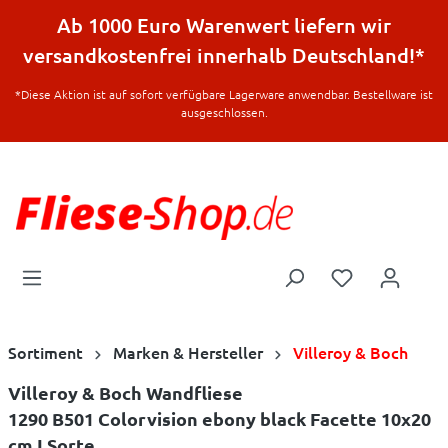
halt springen
Ab 1000 Euro Warenwert liefern wir
versandkostenfrei innerhalb Deutschland!*
*Diese Aktion ist auf sofort verfügbare Lagerware anwendbar. Bestellware ist
ausgeschlossen.
Sortiment
Marken & Hersteller
Villeroy & Boch
Villeroy & Boch Wandfliese
1290 B501 Colorvision ebony black Facette 10x20
cm I.Sorte