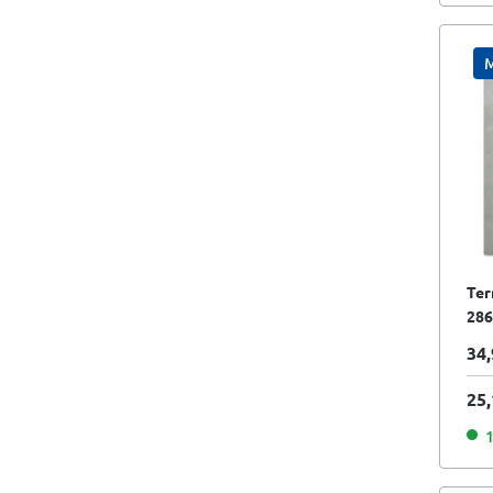
M
Ter
286
dar
34,
25,