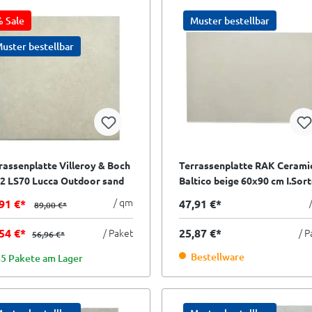
 Sale
Muster bestellbar
uster bestellbar
rassenplatte Villeroy & Boch
Terrassenplatte RAK Cerami
2 LS70 Lucca Outdoor sand
Baltico beige 60x90 cm I.Sor
ge 80x80 cm I.Sorte
/ qm
91 €*
47,91 €*
89,00 €*
,54 €*
/ Paket
25,87 €*
/ P
56,96 €*
Bestellware
5 Pakete am Lager