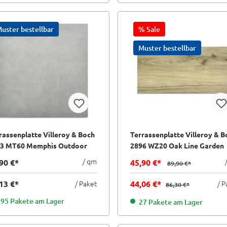
uster bestellbar
% Sale
Muster bestellbar
rassenplatte Villeroy & Boch
Terrassenplatte Villeroy & B
3 MT60 Memphis Outdoor
2896 WZ20 Oak Line Garden
k grey grau 60x60 cm I.Sorte
caramel braun creme 40x120
/ qm
90 €*
45,90 €*
89,90 €*
I.Sorte
13 €*
/ Paket
44,06 €*
/ P
86,30 €*
195 Pakete am Lager
27 Pakete am Lager