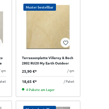
Muster bestellbar
cs
Terrassenplatte Villeroy & Boch
te
2802 RU20 My Earth Outdoor
beige multicolor 60x60 cm
/ qm
/ qm
25,90 €*
II.Sorte
aket
18,65 €*
/ Paket
4 Pakete am Lager