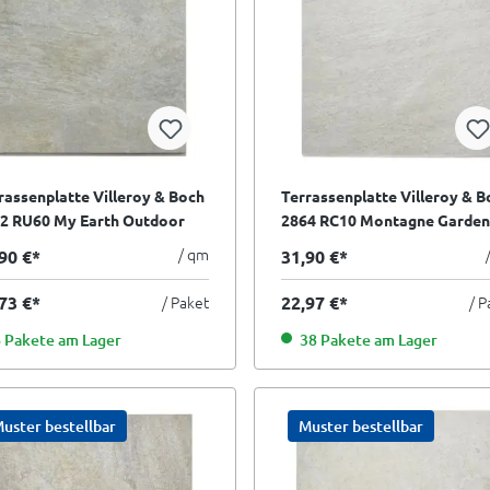
rassenplatte Villeroy & Boch
Terrassenplatte Villeroy & B
2 RU60 My Earth Outdoor
2864 RC10 Montagne Garden
u multicolor 60x60 cm I.Sorte
ivory grau weiß 60x60 cm
/ qm
90 €*
31,90 €*
II.Sorte
73 €*
/ Paket
22,97 €*
/ P
 Pakete am Lager
38 Pakete am Lager
uster bestellbar
Muster bestellbar