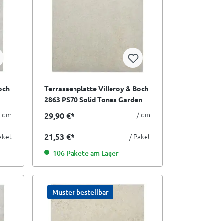
och
Terrassenplatte Villeroy & Boch
2863 PS70 Solid Tones Garden
warm stone hellgrau 60x60 cm
/ qm
/ qm
29,90 €*
II.Sorte
aket
21,53 €*
/ Paket
106 Pakete am Lager
Muster bestellbar