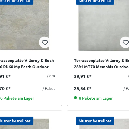
uster bestellbar
Muster bestellbar
rassenplatte Villeroy & Boch
Terrassenplatte Villeroy & B
6 RU60 My Earth Outdoor
2891 MT70 Memphis Outdoo
u multicolor 80x80 cm
warm grey grau 80x80 cm I.S
/ qm
91 €*
39,91 €*
orte
70 €*
/ Paket
25,54 €*
/ P
0 Pakete am Lager
8 Pakete am Lager
uster bestellbar
Muster bestellbar