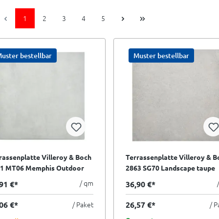
1
2
3
4
5
uster bestellbar
Muster bestellbar
rassenplatte Villeroy & Boch
Terrassenplatte Villeroy & B
1 MT06 Memphis Outdoor
2863 SG70 Landscape taupe
ver grey grau 80x80 cm
beige 60x60 cm I.Sorte
/ qm
91 €*
36,90 €*
orte
06 €*
/ Paket
26,57 €*
/ P