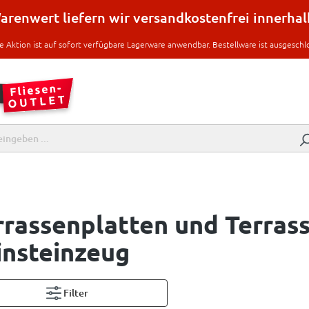
renwert liefern wir versandkostenfrei innerha
e Aktion ist auf sofort verfügbare Lagerware anwendbar. Bestellware ist ausgeschl
rrassenplatten und Terrass
insteinzeug
Filter