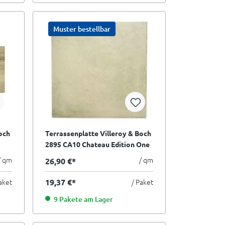
Muster bestellbar
och
Terrassenplatte Villeroy & Boch
2895 CA10 Chateau Edition One
 cm
Garden creme 60x60 cm II.Sorte
/ qm
/ qm
26,90 €*
aket
19,37 €*
/ Paket
9 Pakete am Lager