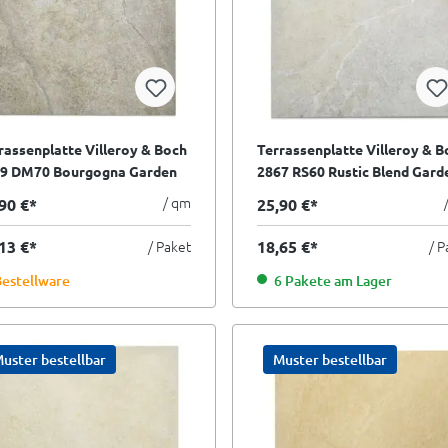
rassenplatte Villeroy & Boch
Terrassenplatte Villeroy & B
9 DM70 Bourgogna Garden
2867 RS60 Rustic Blend Gard
ige beige grau 60x60 cm
light grey hellgrau 60x60 cm
/ qm
90 €*
25,90 €*
orte
II.Sorte
13 €*
/ Paket
18,65 €*
/ P
estellware
6 Pakete am Lager
uster bestellbar
Muster bestellbar