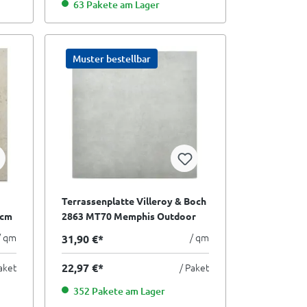
63 Pakete am Lager
Muster bestellbar
Terrassenplatte Villeroy & Boch
 cm
2863 MT70 Memphis Outdoor
warm grey 60x60 cm I.Sorte NF
/ qm
/ qm
31,90 €*
aket
22,97 €*
/ Paket
352 Pakete am Lager