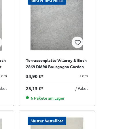
Muster bestellbar
och
Terrassenplatte Villeroy & Boch
r
2869 DM90 Bourgogna Garden
orte
anthrazit 60x60 cm I.Sorte
/ qm
/ qm
34,90 €*
aket
25,13 €*
/ Paket
6 Pakete am Lager
Muster bestellbar