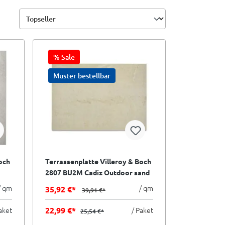
% Sale
Muster bestellbar
och
Terrassenplatte Villeroy & Boch
2807 BU2M Cadiz Outdoor sand
beige 40x80 cm I.Sorte
/ qm
/ qm
35,92 €*
39,91 €*
aket
22,99 €*
/ Paket
25,54 €*