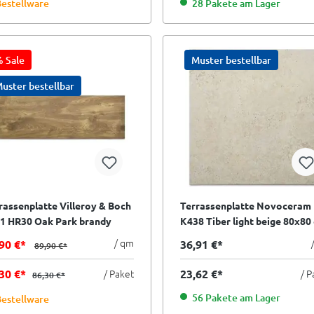
estellware
28 Pakete am Lager
 Sale
Muster bestellbar
uster bestellbar
rassenplatte Villeroy & Boch
Terrassenplatte Novoceram
1 HR30 Oak Park brandy
K438 Tiber light beige 80x80
un 40x120 cm I.Sorte
II.Sorte
/ qm
90 €*
36,91 €*
89,90 €*
,30 €*
/ Paket
23,62 €*
/ P
86,30 €*
56 Pakete am Lager
estellware