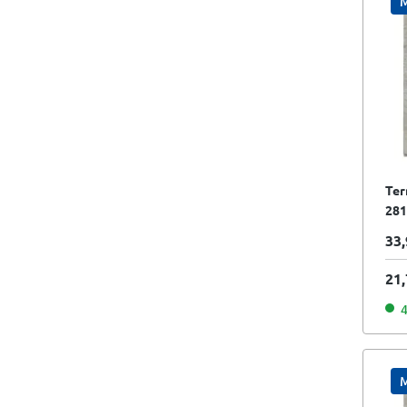
M
Ter
281
gra
33,
II.S
21,
4
M