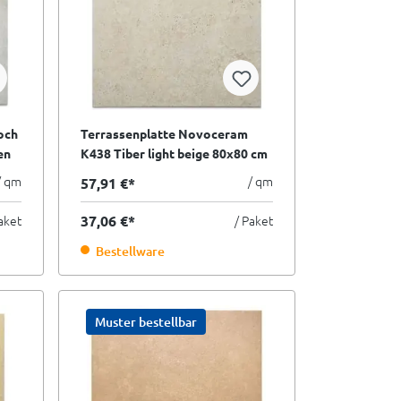
och
Terrassenplatte Novoceram
en
K438 Tiber light beige 80x80 cm
I.Sorte
/ qm
/ qm
57,91 €*
aket
37,06 €*
/ Paket
Bestellware
Muster bestellbar