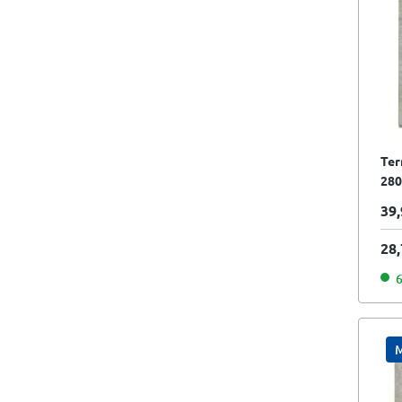
Ter
280
gra
39,
28,
6
M