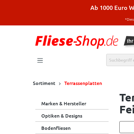
halt springen
Ab 1000 Euro Wa
*Dies
Sortiment
Terrassenplatten
Te
Marken & Hersteller
Fe
Optiken & Designs
Bodenfliesen