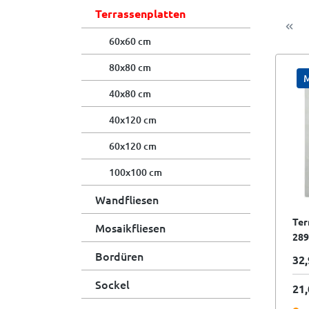
Terrassenplatten
60x60 cm
80x80 cm
M
40x80 cm
40x120 cm
60x120 cm
100x100 cm
Wandfliesen
Ter
Mosaikfliesen
289
sil
Bordüren
32,
II.S
Sockel
21,