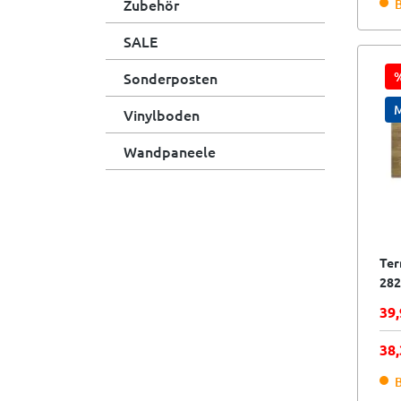
Zubehör
B
SALE
Sonderposten
%
M
Vinylboden
Wandpaneele
Ter
282
bra
39,
38
B