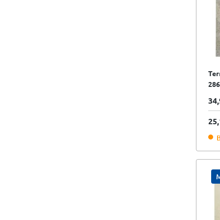
Ter
286
gre
34,
I.S
25,
B
M