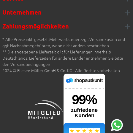
Unternehmen
Zahlungsmöglichkeiten
* Alle Preise inkl. gesetzl. Mehrwertsteuer zzgl. Versandkosten und
ggf. Nachnahmegebühren, wenn nicht anders beschrieben
** Die angegebene Lieferzeit gilt für Lieferungen innerhalb
Deutschlands. Lieferzeiten für andere Länder entnehmen Sie bitte
den Versandbedingungen
2024 © Fliesen Müller GmbH & Co. KG - Alle Rechte vorbehalten