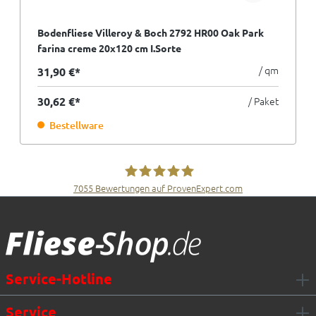
Bodenfliese Villeroy & Boch 2792 HR00 Oak Park
farina creme 20x120 cm I.Sorte
/ qm
31,90 €*
30,62 €*
/ Paket
Bestellware
7055
Bewertungen auf ProvenExpert.com
Fliesen Müller GmbH & Co. KG
Service-Hotline
Service