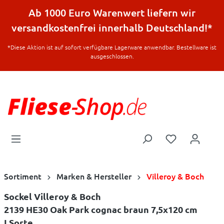
halt springen
Ab 1000 Euro Warenwert liefern wir
versandkostenfrei innerhalb Deutschland!*
*Diese Aktion ist auf sofort verfügbare Lagerware anwendbar. Bestellware ist
ausgeschlossen.
Sortiment
Marken & Hersteller
Villeroy & Boch
Sockel Villeroy & Boch
2139 HE30 Oak Park cognac braun 7,5x120 cm
I.Sorte