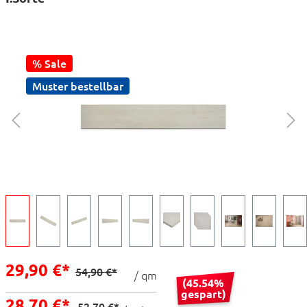
% Sale
Muster bestellbar
29,90 €*
54,90 €*
/ qm
(45.54%
gespart)
28,70 €*
52,70 €*