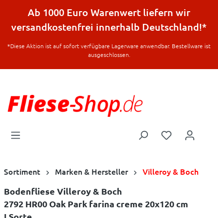
halt springen
Ab 1000 Euro Warenwert liefern wir
versandkostenfrei innerhalb Deutschland!*
*Diese Aktion ist auf sofort verfügbare Lagerware anwendbar. Bestellware ist
ausgeschlossen.
Sortiment
Marken & Hersteller
Villeroy & Boch
Bodenfliese Villeroy & Boch
2792 HR00 Oak Park farina creme 20x120 cm
I.Sorte