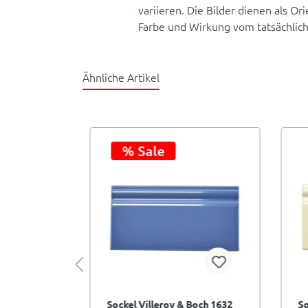
variieren. Die Bilder dienen als O
Farbe und Wirkung vom tatsächlic
Ähnliche Artikel
% Sale
lleroy &
Sockel Villeroy & Boch 1632
So