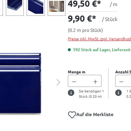
49,50 €*
/ m
9,90 €*
/ Stück
(0.2 m pro Stück)
Preise inkl. MwSt. zzgl. Versandkos
592 Stück auf Lager, Lieferzeit
Menge m
Anzahl 
Sie benötigen
1
1
S
Stück (
0.20
m)
0.
Auf die Merkliste