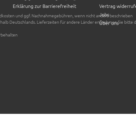
Erklärung zur Barrierefreiheit
Vertrag widerruf
Jobs
rsandkosten und ggf. Nachnahmegebühren, wenn nicht anders beschrieben
erhalb Deutschlands. Lieferzeiten für andere Länder entnehmen Sie bitte 
Über uns
rbehalten