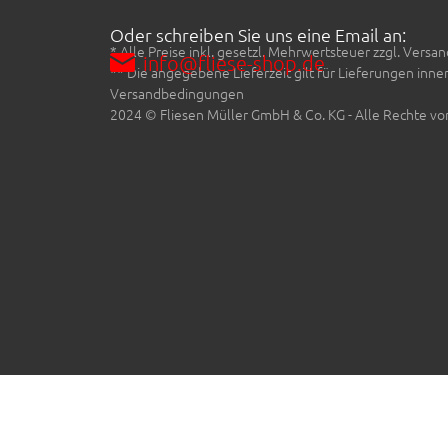
Oder schreiben Sie uns eine Email an:
* Alle Preise inkl. gesetzl. Mehrwertsteuer zzgl. Ve
info@fliese-shop.de
** Die angegebene Lieferzeit gilt für Lieferungen inn
Versandbedingungen
2024 © Fliesen Müller GmbH & Co. KG - Alle Rechte vo