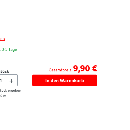
ten
: 3-5 Tage
9,90 €
Gesamtpreis
Stück
In den Warenkorb
tück ergeben
20
m