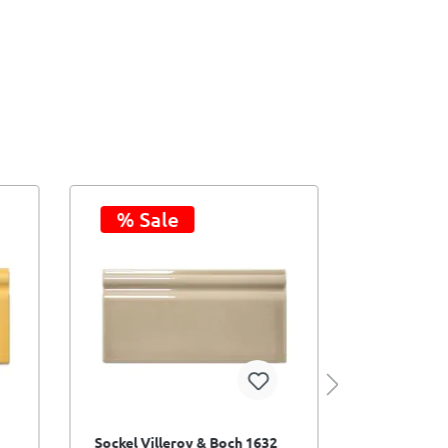
% Sale
Muste
Sockel Villeroy & Boch 1632
Mosaik Vil