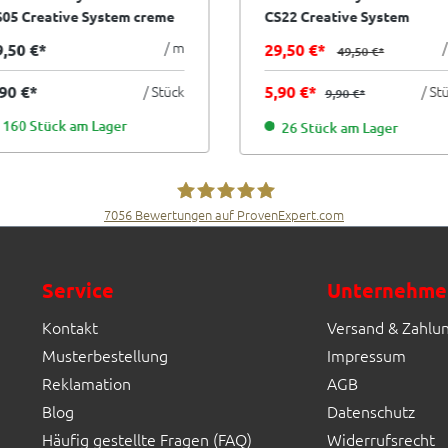
S05 Creative System creme
CS22 Creative System
x20 cm I.Sorte
mandarine orange 10x20 c
/ m
9,50 €*
29,50 €*
49,50 €*
I.Sorte
,90 €*
/ Stück
5,90 €*
/ St
9,90 €*
160 Stück am Lager
26 Stück am Lager
7056
Bewertungen auf ProvenExpert.com
Fliesen Müller GmbH & Co. KG
Service
Unternehme
Kontakt
Versand & Zahlu
Musterbestellung
Impressum
Reklamation
AGB
Blog
Datenschutz
Häufig gestellte Fragen (FAQ)
Widerrufsrecht