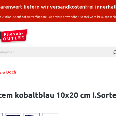
renwert liefern wir versandkostenfrei innerha
e Aktion ist auf sofort verfügbare Lagerware anwendbar. Bestellware ist ausgeschl
oy & Boch
tem kobaltblau 10x20 cm I.Sort