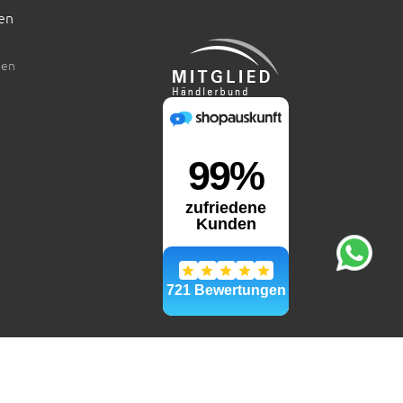
en
den