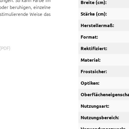
ungen. So kann Farbe im
Breite (cm):
der beruhigen, einzelne
stimulierende Weise das
Stärke (cm):
Herstellermaß:
Format:
(PDF)
Rektifiziert:
Material:
Frostsicher:
Optiken:
Oberflächeneigenscha
Nutzungsart:
Nutzungsbereich:
Verwendungszweck: